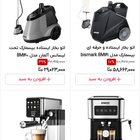
اتو بخار ایستاده و حرفه ای
اتو بخار ایستاده بیسمارک تحت
بیسمارک مدل bismark BM141
لیسانس آلمان مدل BM140
47,915,000
70,977,000
39
%
17
%
bismark
29,023,000
58,662,000
افزودن به سبد
افزودن به سبد