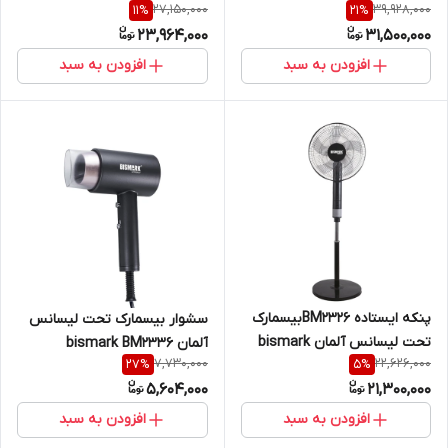
27,150,000
39,928,000
11
%
21
%
23,964,000
31,500,000
افزودن به سبد
افزودن به سبد
پنکه ایستاده BM2326بیسمارک
سشوار بیسمارک تحت لیسانس
تحت لیسانس آلمان bismark
آلمان bismark BM2336
7,730,000
22,626,000
27
%
5
%
5,604,000
21,300,000
افزودن به سبد
افزودن به سبد