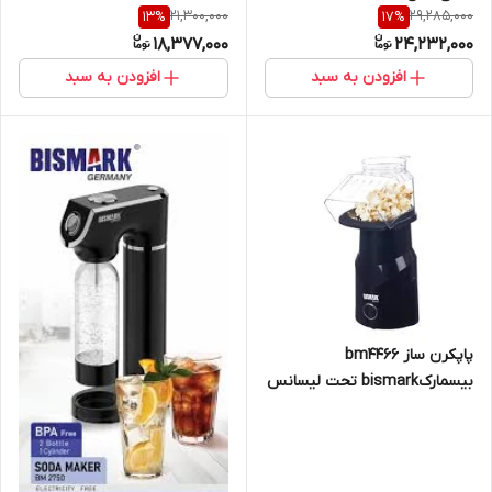
21,300,000
29,285,000
13
%
17
%
18,377,000
24,232,000
افزودن به سبد
افزودن به سبد
پاپکرن ساز bm4466
بیسمارکbismark تحت لیسانس
آلمان