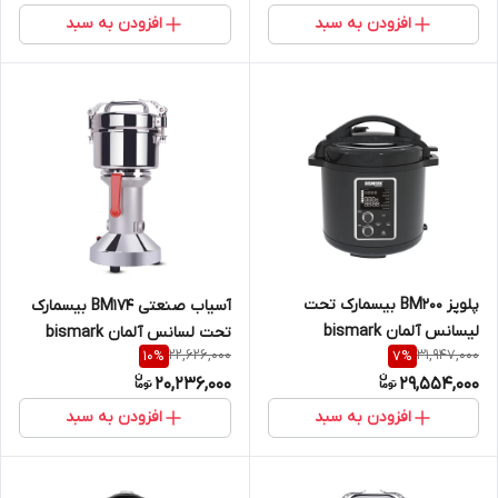
افزودن به سبد
افزودن به سبد
پلوپز BM200 بیسمارک تحت
آسیاب صنعتی BM174 بیسمارک
لیسانس آلمان bismark
تحت لسانس آلمان bismark
22,626,000
31,947,000
10
%
7
%
20,236,000
29,554,000
افزودن به سبد
افزودن به سبد