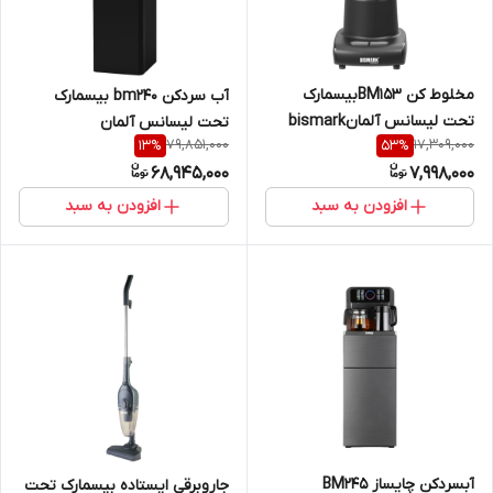
مخلوط کن BM153بیسمارک
آب سردکن bm240 بیسمارک
تحت لیسانس آلمانbismark
تحت لیسانس آلمان
79,851,000
17,309,000
13
%
53
%
68,945,000
7,998,000
افزودن به سبد
افزودن به سبد
آبسردکن چایساز BM245
جاروبرقی ایستاده بیسمارک تحت