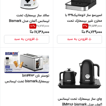
اسپرسو ساز اتوماتیک2291 با
سالاد ساز بیسمارک تحت
مخزن شیر بیسمارک تحت
لیسانس آلمان مدل Bismark
20,771,000
42,594,000
17
%
4
%
لیسانس آلمان مدل BM2291
BM4491
17,138,000
40,729,000
bismark
افزودن به سبد
افزودن به سبد
توستر نان bm4463
بیسمارکbismark تحت لیسانس
آلمان
چای ساز بیسمارک تحت لیسانس
آلمان مدل BM2286 bismark