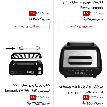
مدل BM3318 bismark
ابگرمکن فوری بیسمارک مدل
BM290 bismark
26,626,000
31,947,000
22
%
21
%
20,748,000
25,000,000
افزودن به سبد
افزودن به سبد
کباب پز برقی بیسمارک تحت
سرخ کن و گریل 12 کاره بیسمارک
لیسانس آلمان bismark BM 231
تحت لیسانس آلمان مدل
42,594,000
53,240,000
11
%
11
%
BM230 bismark
37,538,000
46,907,000