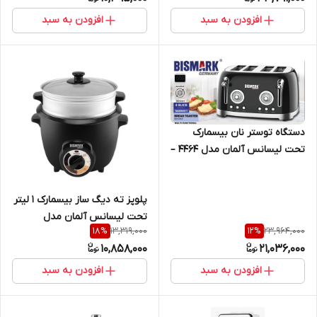
افزودن به سبد
افزودن به سبد
دستگاه توستر نان بیسمارک
تحت لیسانس آلمان مدل 4464 –
bismark BM
پلوپز ته دیگ ساز بیسمارک 1 لیتر
تحت لیسانس آلمان مدل
13,319,000
23,964,000
18
%
12
%
BM3517 bismark
10,858,000
21,036,000
افزودن به سبد
افزودن به سبد