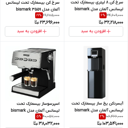
سرخ کن 8 لیتری بیسمارک تحت
سرخ کن بیسمارک تحت لیسانس
لیسانس آلمان مدل bismark
آلمان مدل bismark 3559
29,285,000
34,609,000
19
%
6
%
BM3570
23,696,000
32,218,000
افزودن به سبد
افزودن به سبد
آبسردکن یخ ساز بیسمارک تحت
اسپرسوساز بیسمارک تحت
لیسانس آلمان مدل bismark
لیسانس آلمان مدل bismark
40,057,000
106,466,000
5
%
2
%
BM2170
2268
38,032,000
103,541,000