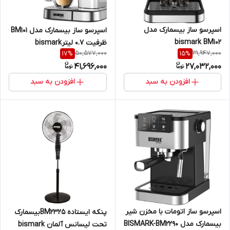
اسپرسو ساز بیسمارک مدل
اسپرسو ساز بیسمارک مدل BM101
bismark BM102
ظرفیت ۰.۷ لیترbismark
50,577,000
31,947,000
17
%
15
%
41,696,000
27,032,000
افزودن به سبد
افزودن به سبد
اسپرسو ساز اتومات با مخزن شیر
پنکه ایستاده BM2325بیسمارک
بیسمارک مدل BISMARK-BM2290
تحت لیسانس آلمان bismark