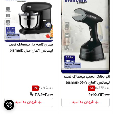
همزن کاسه دار بیسمارک تحت
لیسانس آلمان مدل bismark
2703
اتو بخارگر دستی بیسمارک تحت
لیسانس آلمان bismark 6627
47,915,000
18,643,000
19
%
15
%
38,402,000
15,713,000
افزودن به سبد
افزودن به سبد