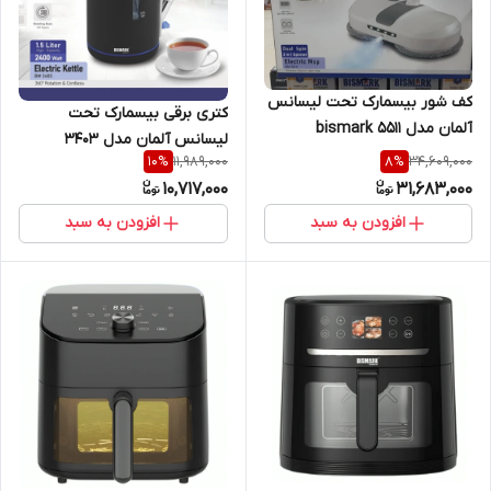
کف شور بیسمارک تحت لیسانس
کتری برقی بیسمارک تحت
آلمان مدل bismark 5511
لیسانس آلمان مدل 3403
11,989,000
34,609,000
10
%
8
%
bismark
10,717,000
31,683,000
افزودن به سبد
افزودن به سبد