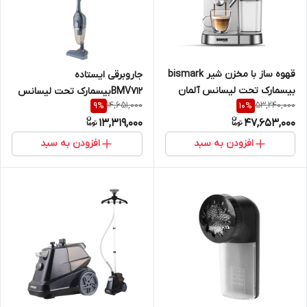
قهوه ساز با مخزن شیر bismark
جاروبرقی ایستاده
بیسمارک تحت لیسانس آلمان
BMV712بیسمارک تحت لیسانس
14,651,000
53,240,000
9
%
10
%
BMC850
آلمانbismark
13,319,000
47,653,000
افزودن به سبد
افزودن به سبد