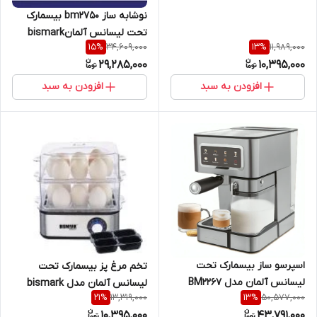
نوشابه ساز bm2750 بیسمارک
تحت لیسانس آلمانbismark
34,609,000
11,989,000
15
%
13
%
29,285,000
10,395,000
افزودن به سبد
افزودن به سبد
اسپرسو ساز بیسمارک تحت
تخم مرغ پز بیسمارک تحت
لیسانس آلمان مدل BM2267
لیسانس آلمان مدل bismark
13,319,000
50,577,000
21
%
13
%
{اصلی} bismark
4465
10,395,000
43,791,000