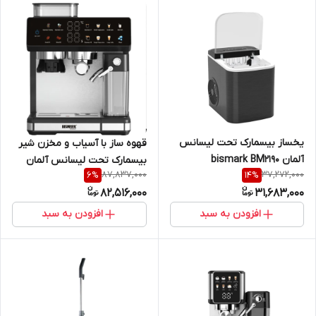
یخساز بیسمارک تحت لیسانس
قهوه ساز با آسیاب و مخزن شیر
آلمان bismark BM2190
بیسمارک تحت لیسانس آلمان
87,837,000
37,272,000
6
%
14
%
bismark BMC933
82,516,000
31,683,000
افزودن به سبد
افزودن به سبد