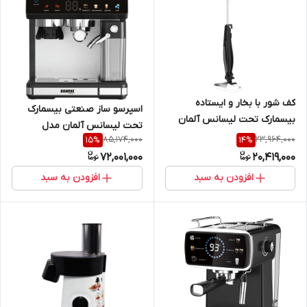
کف شور با بخار و ایستاده
اسپرسو ساز صنعتی بیسمارک
بیسمارک تحت لیسانس آلمان
تحت لیسانس آلمان مدل
مدل BM119 |Bismarck BM119
85,174,000
23,964,000
15
%
14
%
bismark BM100|bismark BM100
standing saltwater floor|
72,001,000
20,419,000
espresso maker
افزودن به سبد
افزودن به سبد