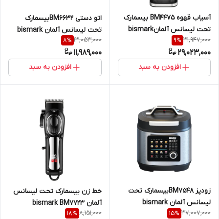
آسیاب قهوه BM4475 بیسمارک
اتو دستی BM6632بیسمارک
تحت لیسانس آلمانbismark
تحت لیسانس آلمان bismark
13,053,000
31,947,000
8
%
9
%
11,989,000
29,023,000
افزودن به سبد
افزودن به سبد
زودپز BM7548بیسمارک تحت
خط زن بیسمارک تحت لیسانس
لیسانس آلمان bismark
آلمان bismark BM7723
8,151,000
37,007,000
18
%
15
%