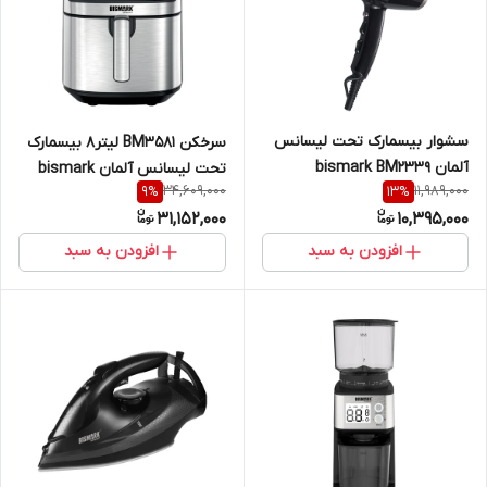
سشوار بیسمارک تحت لیسانس
سرخکن BM3581 لیتر8 بیسمارک
آلمان bismark BM2339
تحت لیسانس آلمان bismark
34,609,000
11,989,000
9
%
13
%
31,152,000
10,395,000
افزودن به سبد
افزودن به سبد