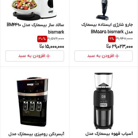
جارو شارژی ایستاده بیسمارک
سالاد ساز بیسمارک مدل BM4490
مدل BM5525 bismark
bismark
21,572,000
31,947,000
30
%
9
%
15,000,000
29,023,000
افزودن به سبد
افزودن به سبد
آسیاب قهوه بیسمارک مدل
آبسردکن رومیزی بیسمارک مدل