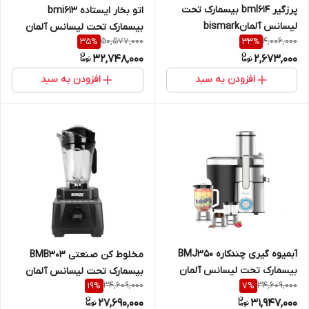
پرزگیر bml614 بیسمارک تحت
اتو بخار ایستاده bmi613
لیسانس آلمانbismark
بیسمارک تحت لیسانس آلمان
50,577,000
4,006,000
35
%
33
%
bismark
32,748,000
2,673,000
افزودن به سبد
افزودن به سبد
آبمیوه گیری چندکاره BMJ350
مخلوط کن صنعتی BMB303
بیسمارک تحت لیسانس آلمان
بیسمارک تحت لیسانس آلمان
34,609,000
34,609,000
19
%
7
%
bismark
bismark
27,690,000
31,947,000