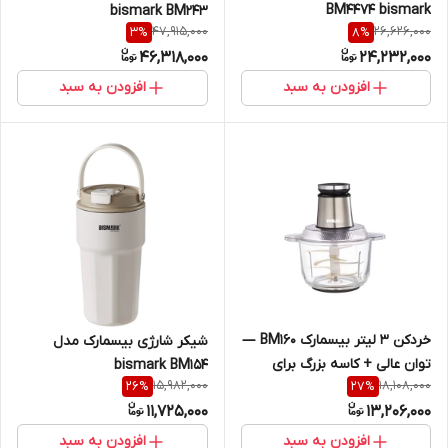
BM4474 bismark
bismark BM243
47,915,000
26,626,000
3
%
8
%
46,318,000
24,232,000
افزودن به سبد
افزودن به سبد
خردکن ۳ لیتر بیسمارک BM160 —
شیکر شارژی بیسمارک مدل
توان عالی + کاسه بزرگ برای
bismark BM154
15,982,000
18,108,000
26
%
27
%
آشپزی حرفه‌ای bismark
11,725,000
13,206,000
MaxChop
افزودن به سبد
افزودن به سبد