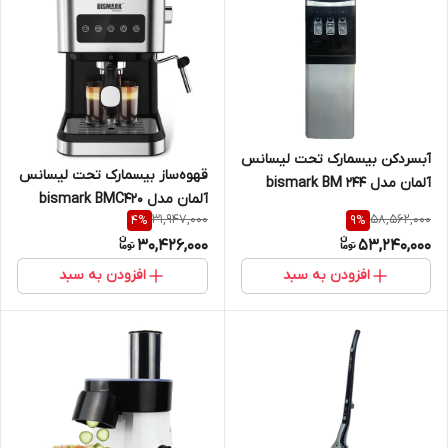
آبسردکن بیسمارک تحت لیسانس
قهوه‌ساز بیسمارک تحت لیسانس
آلمان مدل bismark BM 244
آلمان مدل bismark BMC420
31,947,000
58,562,000
4
%
9
%
30,426,000
53,240,000
افزودن به سبد
افزودن به سبد