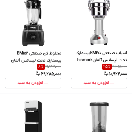
آسیاب صنعتی BM170بیسمارک
مخلوط کن صنعتی BM152
تحت لیسانس آلمانbismark
بیسمارک تحت لیسانس آلمان
31,947,000
14,651,000
8
%
25
%
bismark
29,285,000
10,922,000
افزودن به سبد
افزودن به سبد