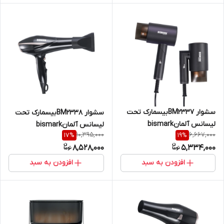
سشوار BM2337بیسمارک تحت
سشوار BM2338بیسمارک تحت
لیسانس آلمانbismark
لیسانس آلمانbismark
10,395,000
6,667,000
17
%
19
%
8,528,000
5,334,000
افزودن به سبد
افزودن به سبد