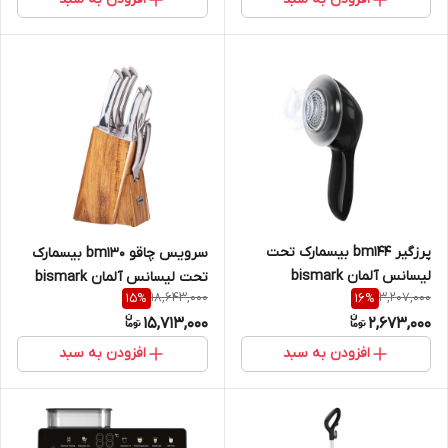
پرزگیر bm144 بیسمارک تحت
سرویس چاقو bm130 بیسمارک
لیسانس آلمان bismark
تحت لیسانس آلمان bismark
18,643,000
3,207,000
15
%
16
%
15,713,000
2,673,000
افزودن به سبد
افزودن به سبد