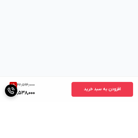
42,594,000
11
%
افزودن به سبد خرید
37,538,000