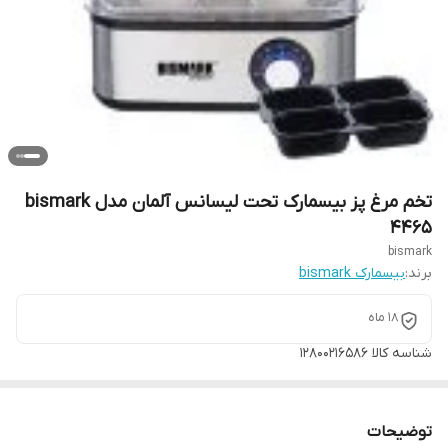
تخم مرغ پز بیسمارک تحت لیسانس آلمان مدل bismark
4465
bismark
برند:
بیسمارک bismark
18 ماه
شناسه کالا
12800216586
توضیحات