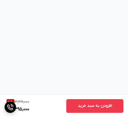
13,319,000
21
%
افزودن به سبد خرید
10,395,000