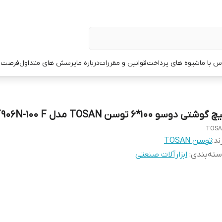
س با ما
شیوه های پرداخت
قوانین و مقررات
درباره ما
پرسش های متداول
فرصت 
 گوشتی دوسو 100*6 توسن TOSAN مدل T906N-100 F
TOSA
ند:
توسن TOSAN
ته‌بندی
:
ابزارآلات صنعتی