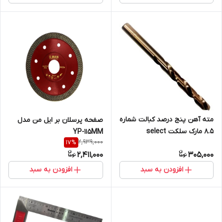
مته آهن پنج درصد کبالت شماره
صفحه پرسلان بر ایل من مدل
8.5 مارک سلکت select
YP-115MM
2,939,000
17
%
2,411,000
305,000
افزودن به سبد
افزودن به سبد