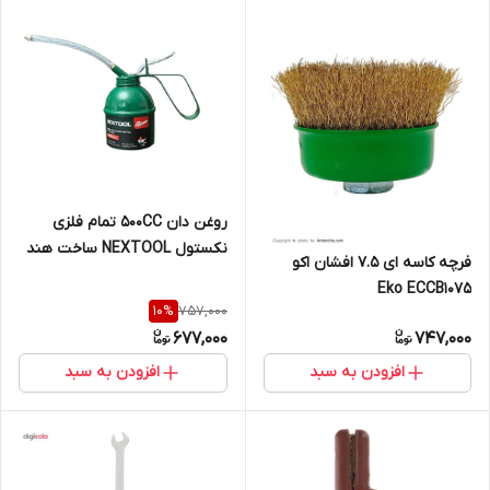
روغن دان 500CC تمام فلزی
نکستول NEXTOOL ساخت هند
فرچه کاسه ای 7.5 افشان اکو
Eko ECCB1075
757,000
10
%
677,000
747,000
افزودن به سبد
افزودن به سبد