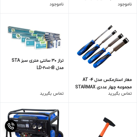
ناموجود
ناموجود
TOSAN
تراز 30 سانتی متری سبز STA
مدل LD-2001-1B
مغار استارمکس مدل AT -4
مجموعه چهار عددی STARMAX
تماس بگیرید
تماس بگیرید