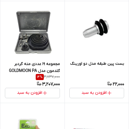
بست پین طبقه مدل دو اورینگ
مجموعه 19 عددی مته گردبر
گلدمون مدل GOLDMOON PA
3,737,000
14
%
2360
3,207,000
22,000
افزودن به سبد
افزودن به سبد