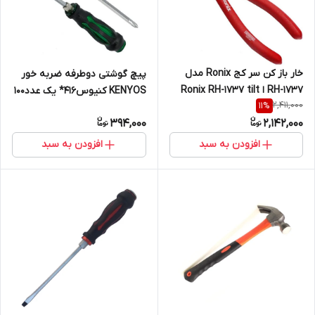
خار باز کن سر کج Ronix مدل
پیچ گوشتی دوطرفه ضربه خور
RH-1737 ا Ronix RH-1737 tilt
KENYOS کنیوس416* یک عدد100
2,411,000
11
%
head opener 7
394,000
2,142,000
افزودن به سبد
افزودن به سبد