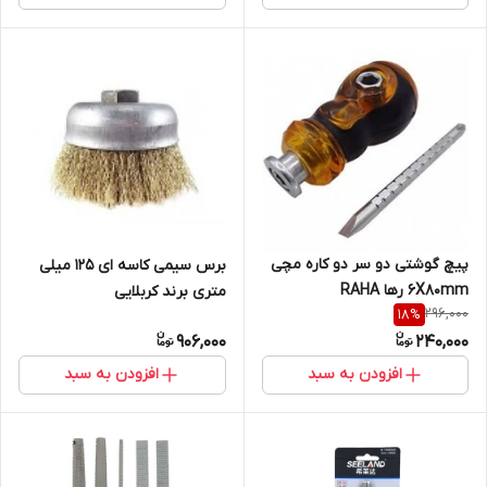
پیچ گوشتی دو سر دو کاره مچی
برس سیمی کاسه ای 125 میلی
6X80mm رها RAHA
متری برند کربلایی
296,000
18
%
906,000
240,000
افزودن به سبد
افزودن به سبد