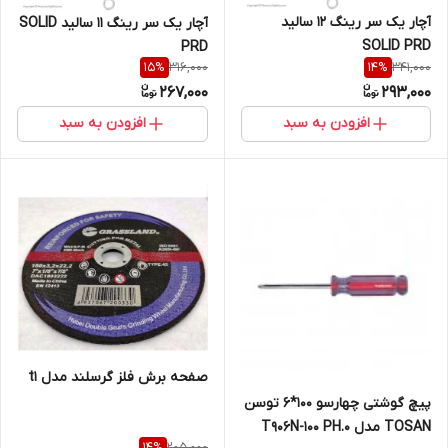
آچار یک سر رینگ 12 سالید
آچار یک سر رینگ 11 سالید SOLID
SOLID PRD
PRD
316,000
341,000
15
%
14
%
267,000
293,000
افزودن به سبد
افزودن به سبد
صفحه برش فلز گرسلند مدل t1
پیچ گوشتی چهارسو 100*6 توسن
TOSAN مدل T906N-100 PH.0
205,000
14
%