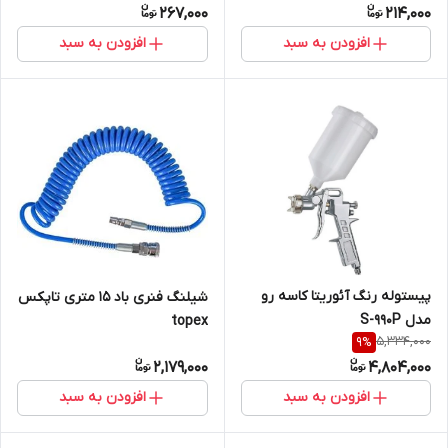
267,000
214,000
افزودن به سبد
افزودن به سبد
پیستوله رنگ آئوریتا کاسه رو
شیلنگ فنری باد 15 متری تاپکس
مدل S-990P
topex
5,334,000
9
%
2,179,000
4,804,000
افزودن به سبد
افزودن به سبد