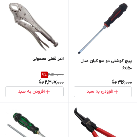
انبر قفلی معمولی
پیچ گوشتی دو سو کیان مدل
6x150
2,560,000
9
%
2,307,000
316,000
افزودن به سبد
افزودن به سبد