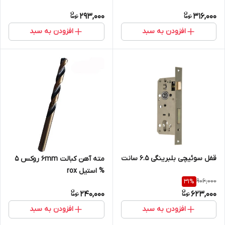
293,000
316,000
افزودن به سبد
افزودن به سبد
قفل سوئیچی بلبرینگی 6.5 سانت
مته آهن کبالت 6mm روکس 5
% استیل rox
906,000
31
%
240,000
623,000
افزودن به سبد
افزودن به سبد