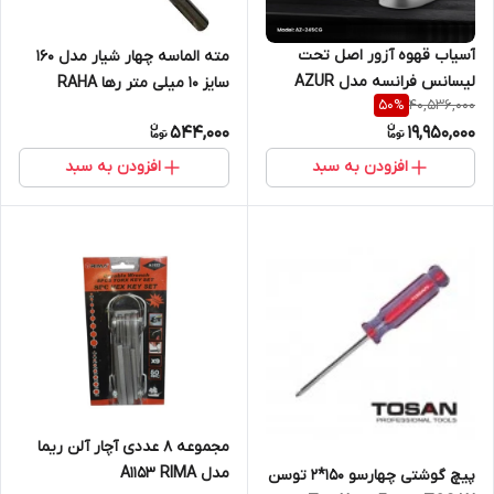
آسیاب قهوه آزور اصل تحت
مته الماسه چهار شیار مدل 160
لیسانس فرانسه مدل AZUR
سایز 10 میلی متر رها RAHA
40,536,000
50
%
AZ-245
544,000
19,950,000
افزودن به سبد
افزودن به سبد
مجموعه 8 عددی آچار آلن ریما
مدل A1153 RIMA
پیچ گوشتی چهارسو 150*2 توسن