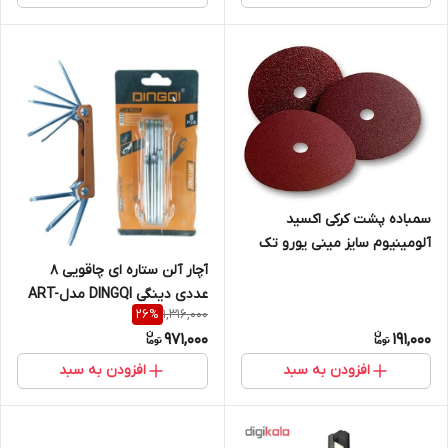
سمباده پشت کرکی اکسید
آلومینیوم سایز مینی یورو تک
euro tech
آچار آلن ستاره ای چاقویی 8
عددی دینگی DINGQI مدلART-
1,316,000
26
%
17001
971,000
191,000
افزودن به سبد
افزودن به سبد