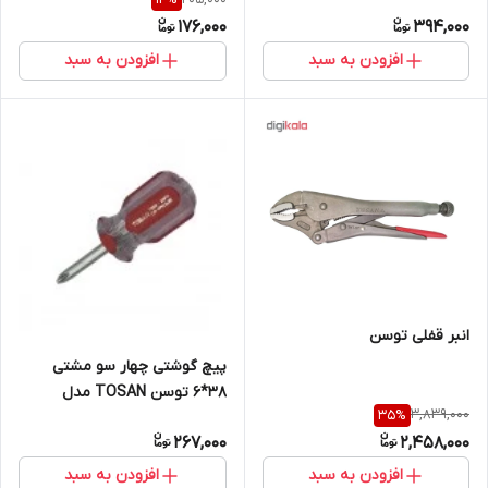
176,000
394,000
افزودن به سبد
افزودن به سبد
انبر قفلی توسن
پیچ گوشتی چهار سو مشتی
38*6 توسن TOSAN مدل
3,839,000
35
%
T906N-38 PH.2
267,000
2,458,000
افزودن به سبد
افزودن به سبد