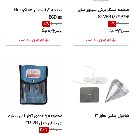
صفحه سنگ برش سیلور سایز
صفحه گرانیت بر 115 اکو Eko
22*1.6*180 SILVER
EGD-115
906,000
394,000
8
%
13
%
826,000
341,000
افزودن به سبد
افزودن به سبد
شاقول بنایی سایز 3
مجموعه 9 عددی آچار آلن ستاره
ای نولان مدل CR-VH
1,516,000
36
%