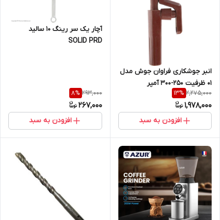
آچار یک سر رینگ 10 سالید
SOLID PRD
انبر جوشکاری فراوان جوش مدل
01 ظرفیت 250-300 آمپر
293,000
2,275,000
8
%
13
%
267,000
1,978,000
افزودن به سبد
افزودن به سبد