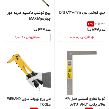
پیچ گوشتی لورد lord 8*300mm
پیچ گوشتی ماکسیم ضربه خور
چهارسوMAXIM
705,000
22
%
394,000
544,000
افزودن به سبد
افزودن به سبد
گونیا نجاری استنلی مدل 921-
انبر پرچ ویهاند سوپر WEHAND
45آمریکایی 8/12STANLY
TOOLs