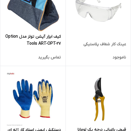
کیف ابزار آپشن تولز مدل Option
Tools ART-OPT-27
عینک کار شفاف پلاستیکی
ناموجود
تماس بگیرید
قیچی باغبانی درجه یک لومانا
دستکش ایمنی استاد کار ژله ای