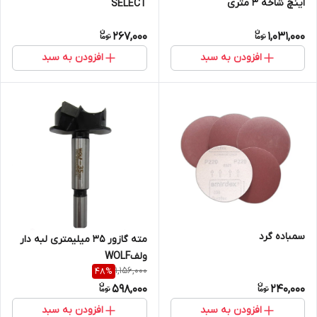
اینچ شاخه 3 متری
SELECT
267,000
1,031,000
افزودن به سبد
افزودن به سبد
سمباده گرد
مته گازور 35 میلیمتری لبه دار
ولفWOLF
1,156,000
48
%
598,000
240,000
افزودن به سبد
افزودن به سبد