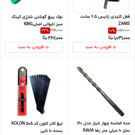
قفل کلیدی زانیس 6.5 سانت
نوک پیچ‌ گوشتی شارژی کینگ
ZANIS
سبز تایوانی اصلیKING
394,000
1,156,000
32
%
10
%
267,000
1,031,000
افزودن به سبد
افزودن به سبد
مته الماسه چهار شیار مدل 160
تیغ کاتر کلون کد 505 KOLON
سایز 10 میلی متر رها RAHA
بسته 10 تایی