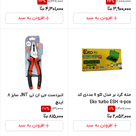
5,627,000
7,000,000
23
%
44
%
4,301,000
3,900,000
افزودن به سبد
افزودن به سبد
مته گرد بر مدل اکو 11 عددی کد
انبردست جی ان تی JNT سایز 8
Eko turbo ESH -11-pcs
اینچ
1,131,000
2,307,000
27
%
11
%
815,000
2,052,000
افزودن به سبد
افزودن به سبد