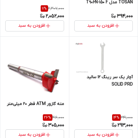
TOSAN مدل T906N-150 F
2,307,000
11
%
2,052,000
394,000
افزودن به سبد
افزودن به سبد
آچار یک سر رینگ 12 سالید
SOLID PRD
مته گازور ATM قطر 20 میلی‌متر
416,000
341,000
26
%
14
%
305,000
293,000
افزودن به سبد
افزودن به سبد