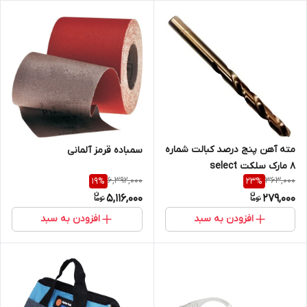
مته آهن پنج درصد کبالت شماره
سمباده قرمز آلمانی
8 مارک سلکت select
6,392,000
363,000
19
%
23
%
5,116,000
279,000
افزودن به سبد
افزودن به سبد