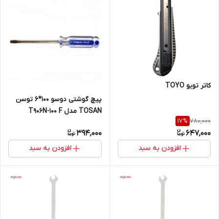
کاتر تویو TOYO
پیچ گوشتی دوسو 100*6 توسن
TOSAN مدل T906N-100 F
780,000
17
%
394,000
647,000
افزودن به سبد
افزودن به سبد