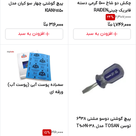
چکش دو شاخ 500 گرمی دسته
پیچ گوشتی چهار سو کیان مدل
فابریک چینیRAIDEN
KIAN6x150
2,307,000
24
%
316,000
1,746,000
افزودن به سبد
افزودن به سبد
سمباده پوست آبی (پوست آب)
ورقه ای
پیچ گوشتی دوسو مشتی 38*6
توسن TOSAN مدل T906N-38
316,000
15
%
F