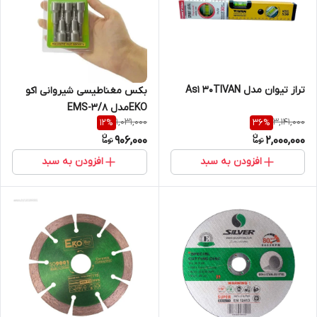
تراز تیوان مدل As1 30TIVAN
بکس مغناطیسی شیروانی اکو
EKOمدل EMS-3/8
1,031,000
3,141,000
12
%
36
%
906,000
2,000,000
افزودن به سبد
افزودن به سبد