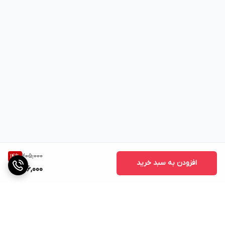
205,000
14
%
افزودن به سبد خرید
176,000