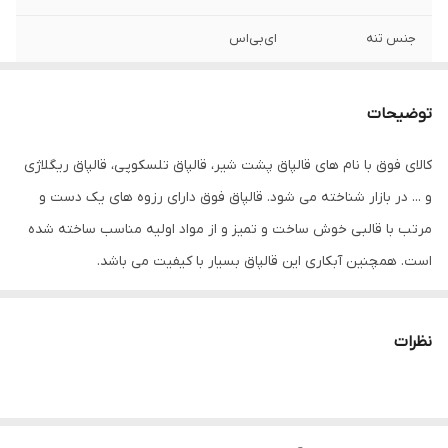
جنس تنه
ای‌بی‌اس
سایر توضیحات
- قابل تنظیم به صورت چرخشی
توضیحات
ابعاد
7x7x4 سانتی‌متر
کالای فوق با نام های قالپاق پشت شیر، قالپاق تلسکوپی، قالپاق ریگلاژی
و ... در بازار شناخته می شود. قالپاق فوق دارای رزوه های یک دست و
مرتب با قالبی خوش ساخت و تمیز و از مواد اولیه مناسب ساخته شده
است. همچنین آبکاری این قالپاق بسیار با کیفیت می باشد.
نظرات