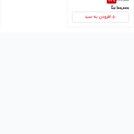
342,000
70
%
عددی
100,000
افزودن به سبد