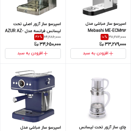
اسپرسو ساز مباشی مدل
اسپرسو ساز آزور اصلی تحت
Mebashi ME-ECM2112
لیسانس فرانسه مدل AZUR AZ-
64,286,000
37,272,000
46
%
10
%
658EM
34,650,000
33,279,000
افزودن به سبد
افزودن به سبد
چای ساز آزور تحت لیسانس
اسپرسو ساز مباشی مدل