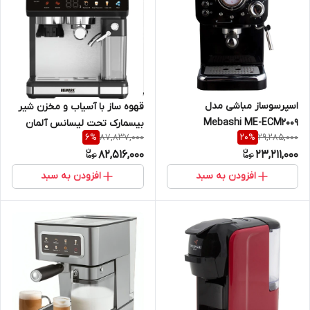
اسپرسوساز مباشی مدل
قهوه ساز با آسیاب و مخزن شیر
Mebashi ME-ECM2009
بیسمارک تحت لیسانس آلمان
87,837,000
29,285,000
6
%
20
%
bismark BMC933
82,516,000
23,211,000
افزودن به سبد
افزودن به سبد