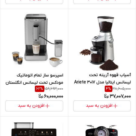
آسیاب قهوه آریته تحت
اسپرسو ساز تمام اتوماتیک
لیسانس ایتالیا مدل Ariete 3017
مودکس تحت لیسانس انگلستان
159,693,000
38,605,000
62
%
4
%
MODEX ES 5000
60,000,000
37,007,000
افزودن به سبد
افزودن به سبد