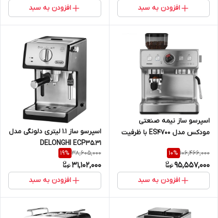
افزودن به سبد
افزودن به سبد
اسپرسو ساز نیمه صنعتی
اسپرسو ساز 1.1 لیتری دلونگی مدل
مودکس مدل ES4700 با ظرفیت
DELONGHI ECP35.31
۲.۸ لیترMODEX
38,605,000
106,466,000
19
%
10
%
31,102,000
95,557,000
افزودن به سبد
افزودن به سبد