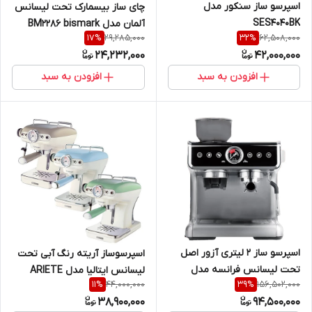
اسپرسو ساز سنکور مدل
چای ساز بیسمارک تحت لیسانس
SES4040BK
آلمان مدل BM2286 bismark
29,285,000
62,508,000
17
%
32
%
24,232,000
42,000,000
افزودن به سبد
افزودن به سبد
اسپرسو ساز 2 لیتری آزور اصل
اسپرسوساز آریته رنگ آبی تحت
تحت لیسانس فرانسه مدل
لیسانس ایتالیا مدل ARIETE
44,000,000
156,502,000
11
%
39
%
AZUR AZ-668EM
1389/14
38,900,000
94,500,000