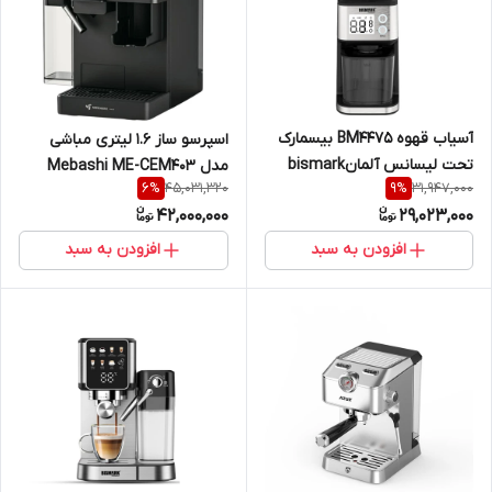
آسیاب قهوه BM4475 بیسمارک
اسپرسو ساز 1.6 لیتری مباشی
تحت لیسانس آلمانbismark
مدل Mebashi ME-CEM403
45,031,320
31,947,000
6
%
9
%
42,000,000
29,023,000
افزودن به سبد
افزودن به سبد