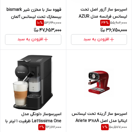
اسپرسو ساز آزور اصل تحت
قهوه ساز با مخزن شیر bismark
لیسانس فرانسه مدل AZUR
بیسمارک تحت لیسانس آلمان
53,240,000
55,902,000
10
%
34
%
AZ-644EM
BMC850
47,653,000
36,750,000
افزودن به سبد
افزودن به سبد
اسپرسو ساز آریته تحت لیسانس
اسپرسوساز دلونگی مدل
ایتالیا مدل اصل Ariete 1388A
Lattissima One ظرفیت ۱ لیتر با
93,162,000
50,577,000
2
%
7
%
فیلتر استیلDELONGHI