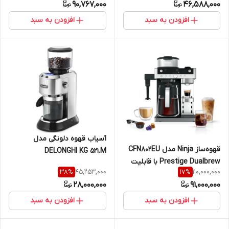
90,767,000
46,588,000
افزودن به سبد
افزودن به سبد
آسیاب قهوه دلونگی مدل
قهوه‌‌ساز Ninja مدل CFN802EU
DELONGHI KG 521.M
Prestige Dualbrew با قابلیت
45,253,000
110,000,000
38
%
17
%
تهیه قهوه فیلتری و کپسولی
28,000,000
91,000,000
افزودن به سبد
افزودن به سبد