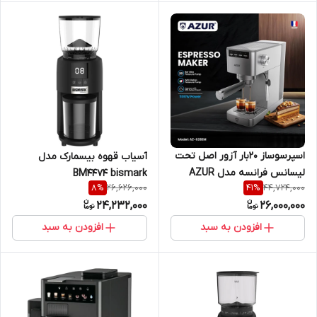
اسپرسوساز 20بار آزور اصل تحت
آسیاب قهوه بیسمارک مدل
لیسانس فرانسه مدل AZUR
BM4474 bismark
26,626,000
44,724,000
8
%
41
%
AZ-628EM
24,232,000
26,000,000
افزودن به سبد
افزودن به سبد