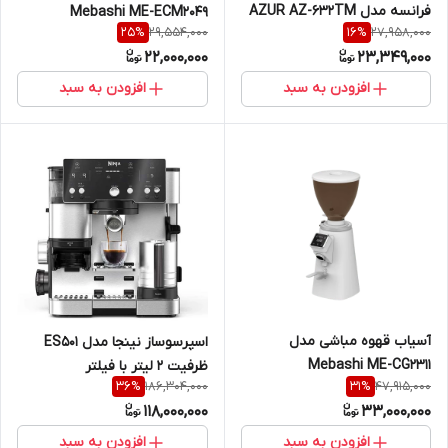
فرانسه مدل AZUR AZ-632TM
Mebashi ME-ECM2049
29,554,000
27,958,000
25
%
16
%
22,000,000
23,349,000
افزودن به سبد
افزودن به سبد
آسیاب قهوه مباشی مدل
اسپرسوساز نینجا مدل ES501
Mebashi ME-CG2311
ظرفیت ۲ لیتر با فیلتر
186,304,000
47,915,000
36
%
31
%
استیلNINJA
118,000,000
33,000,000
افزودن به سبد
افزودن به سبد