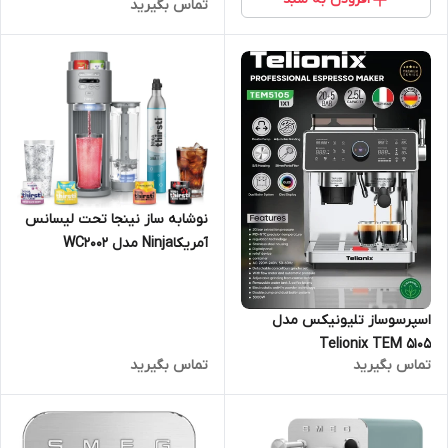
تماس بگیرید
نوشابه ساز نینجا تحت لیسانس
آمریکاNinja مدل WC2002
Thiristi_ ارسال 15 الی 20 روزه
کاریNINJA
اسپرسوساز تلیونیکس مدل
Telionix TEM 5105
تماس بگیرید
تماس بگیرید