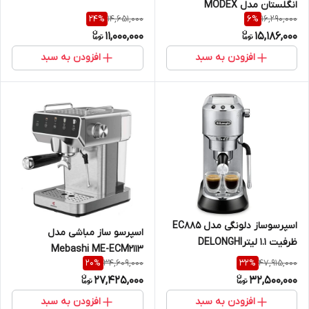
انگلستان مدل MODEX
14,651,000
16,290,000
24
%
6
%
WM5480
11,000,000
15,186,000
افزودن به سبد
افزودن به سبد
اسپرسوساز دلونگی مدل EC885
اسپرسو ساز مباشی مدل
ظرفیت ۱.۱ لیترDELONGHI
Mebashi ME-ECM2113
34,609,000
47,915,000
20
%
32
%
27,425,000
32,500,000
افزودن به سبد
افزودن به سبد