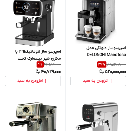
اسپرسوساز دلونگی مدل
اسپرسو ساز اتوماتیک2291 با
DELONGHI Maestosa
مخزن شیر بیسمارک تحت
EPAM960.75.GLM
42,594,000
718,577,000
4
%
27
%
لیسانس آلمان مدل BM2291
40,729,000
520,000,000
bismark
افزودن به سبد
افزودن به سبد