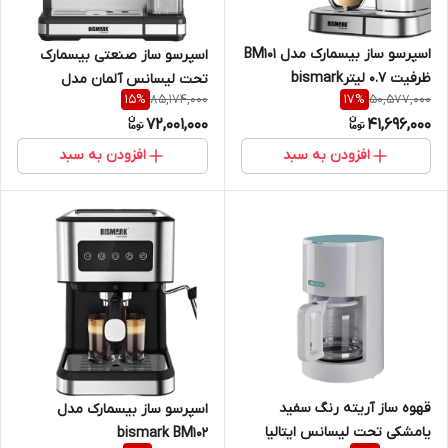
اسپرسو ساز بیسمارک مدل BM101
اسپرسو ساز صنعتی بیسمارک
ظرفیت ۰.۷ لیترbismark
تحت لیسانس آلمان مدل
85,174,000
50,577,000
15
%
17
%
bismark BM100|bismark BM100
72,001,000
41,696,000
espresso maker
افزودن به سبد
افزودن به سبد
قهوه ساز آریته رنگ سفید
اسپرسو ساز بیسمارک مدل
یامشکی تحت لیسانس ایتالیا
bismark BM102