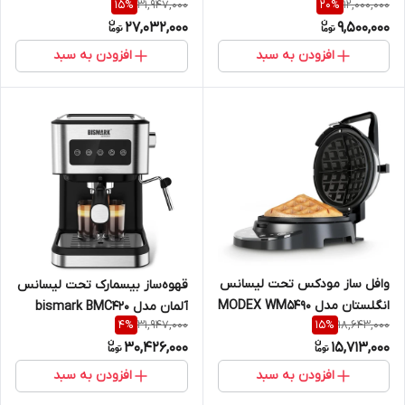
31,947,000
12,000,000
15
%
20
%
مدل Ariete AR-1394/2
27,032,000
9,500,000
افزودن به سبد
افزودن به سبد
وافل ساز مودکس تحت لیسانس
قهوه‌ساز بیسمارک تحت لیسانس
انگلستان مدل MODEX WM5490
آلمان مدل bismark BMC420
31,947,000
18,643,000
4
%
15
%
30,426,000
15,713,000
افزودن به سبد
افزودن به سبد