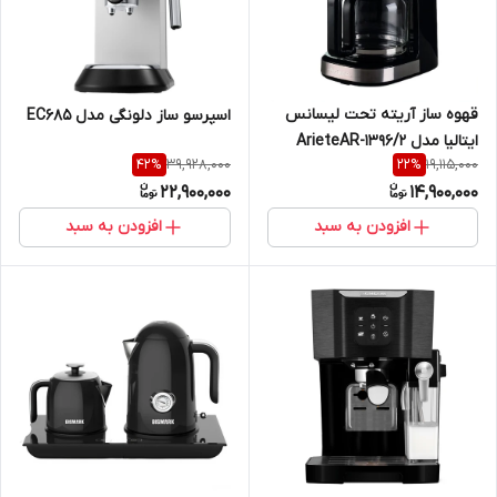
قهوه ساز آریته تحت لیسانس
اسپرسو ساز دلونگی مدل EC685
ایتالیا مدل ArieteAR-1396/2
39,928,000
19,115,000
42
%
22
%
22,900,000
14,900,000
افزودن به سبد
افزودن به سبد