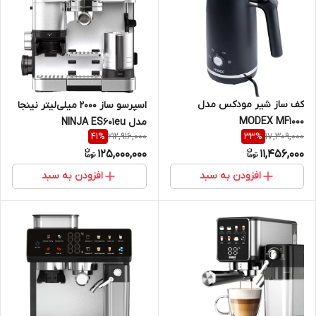
کف ساز شیر مودکس مدل
اسپرسو ساز 2000 میلی‌لیتر نینجا
MODEX MF1000
مدل NINJA ES601eu
212,916,000
17,309,000
41
%
33
%
125,000,000
11,456,000
افزودن به سبد
افزودن به سبد