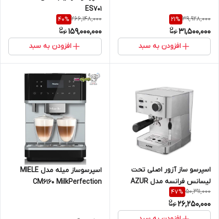
ES701
266,148,000
39,928,000
40
%
21
%
159,000,000
31,500,000
افزودن به سبد
افزودن به سبد
اسپرسو ساز آزور اصلی تحت
اسپرسوساز میله مدل MIELE
لیسانس فرانسه مدل AZUR
CM6160 MilkPerfection
50,311,000
47
%
AZ-629EM
26,250,000
افزودن به سبد