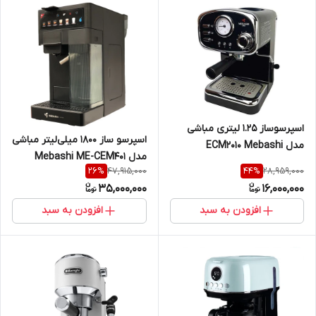
اسپرسوساز 1.25 لیتری مباشی
اسپرسو ساز 1800 میلی‌لیتر مباشی
مدل ECM2010 Mebashi
مدل Mebashi ME-CEM401
47,915,000
28,959,000
26
%
44
%
35,000,000
16,000,000
افزودن به سبد
افزودن به سبد