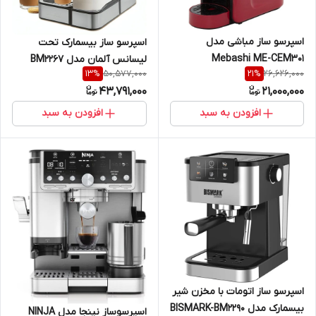
اسپرسو ساز مباشی مدل
اسپرسو ساز بیسمارک تحت
Mebashi ME-CEM301
لیسانس آلمان مدل BM2267
50,577,000
26,626,000
13
%
21
%
{اصلی} bismark
43,791,000
21,000,000
افزودن به سبد
افزودن به سبد
اسپرسو ساز اتومات با مخزن شیر
بیسمارک مدل BISMARK-BM2290
اسپرسوساز نینجا مدل NINJA