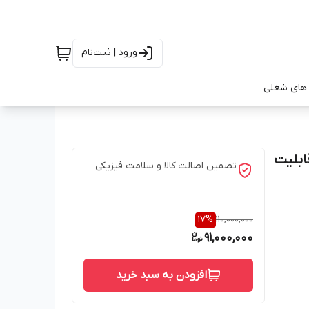
ورود | ثبت‌نام
های شغلی
CFN802EU Prestige Dualbre با قابلیت
تضمین اصالت کالا و سلامت فیزیکی
17
%
110,000,000
91,000,000
افزودن به سبد خرید