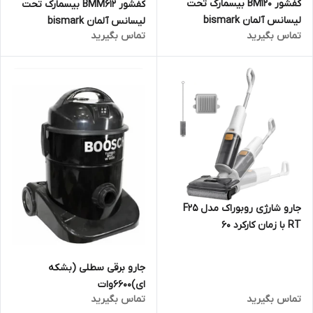
کفشور BM120 بیسمارک تحت
کفشور BMM612 بیسمارک تحت
لیسانس آلمان bismark
لیسانس آلمان bismark
تماس بگیرید
تماس بگیرید
جارو شارژی روبوراک مدل F25
RT با زمان کارکرد ۶۰
دقیقهRoborock
جارو برقی سطلی (بشکه
ای)۶۶۰۰وات
تماس بگیرید
تماس بگیرید