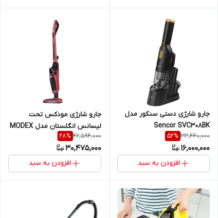
جارو شارژی دستی سنکور مدل
جارو شارژی مودکس تحت
Sencor SVC308BK
لیسانس انگلستان مدل MODEX
42,594,000
33,440,000
28
%
52
%
HVC1300
30,475,000
16,000,000
افزودن به سبد
افزودن به سبد