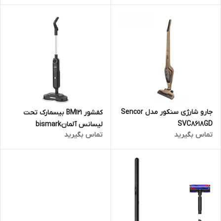
جارو شارژی سنکور مدل Sencor
کفشور BM121 بیسمارک تحت
SVC8618GD
لیسانس آلمانbismark
تماس بگیرید
تماس بگیرید