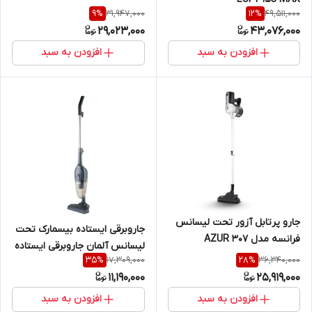
31,947,000
49,511,000
9
%
12
%
29,023,000
43,076,000
افزودن به سبد
افزودن به سبد
جارو پرتابل آزور تحت لیسانس
جاروبرقی ایستاده بیسمارک تحت
فرانسه مدل AZUR 307
لیسانس آلمان جاروبرقی ایستاده
17,309,000
36,340,000
35
%
28
%
bismark BM122
11,190,000
25,919,000
افزودن به سبد
افزودن به سبد