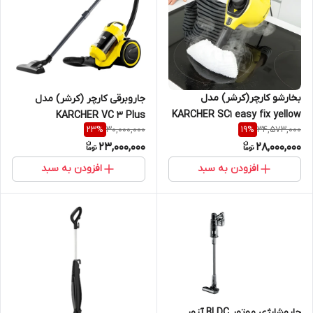
بخارشو کارچر(کرشر) مدل
جاروبرقی کارچر (کرشر) مدل
KARCHER SC1 easy fix yellow
KARCHER VC 3 Plus
30,000,000
34,573,000
23
%
19
%
23,000,000
28,000,000
افزودن به سبد
افزودن به سبد
جاروشارژی موتور BLDC آزور