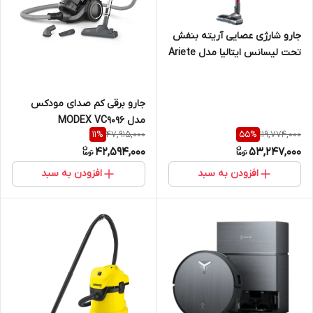
جارو شارژی عصایی آریته بنفش
تحت لیسانس ایتالیا مدل Ariete
Ar-2758
جارو برقی کم صدای مودکس
مدل MODEX VC9096
47,915,000
119,774,000
11
%
55
%
42,594,000
53,247,000
افزودن به سبد
افزودن به سبد