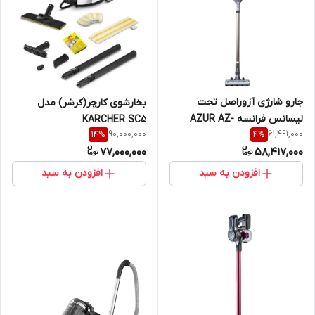
جارو شارژی آزوراصل تحت
بخارشوی کارچر(کرشر) مدل
لیسانس فرانسه AZUR AZ-
KARCHER SC5
90,000,000
61,491,000
14
%
4
%
324VC
77,000,000
58,417,000
افزودن به سبد
افزودن به سبد