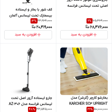
اصلی تحت لیسانس فرانسه
کف شور با بخار و ایستاده
مدل AZUR AZ-334
بیسمارک تحت لیسانس آلمان
23,964,000
75,464,000
14
%
9
%
مدل BM119 |Bismarck BM119
20,419,000
68,476,000
standing saltwater floor|
افزودن به سبد
افزودن به سبد
بخارشو کارچر (کرشر) مدل
جارو ایستاده آزور اصل تحت
KARCHER SC3 UPRIGHT
لیسانس فرانسه مدل AZ-306
33,545,000
50,000,000
48
%
31
%
EASYFIX