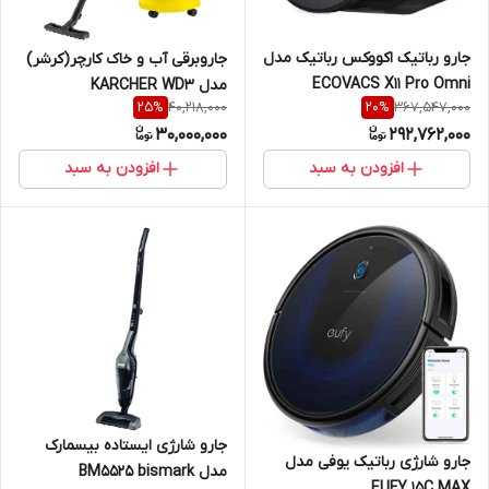
جارو رباتیک اکووکس رباتیک مدل
جاروبرقی آب و خاک کارچر(کرشر)
ECOVACS X11 Pro Omni
مدل KARCHER WD3
40,218,000
367,547,000
25
%
20
%
30,000,000
292,762,000
افزودن به سبد
افزودن به سبد
جارو شارژی ایستاده بیسمارک
جارو شارژی رباتیک یوفی مدل
مدل BM5525 bismark
EUFY 15C MAX