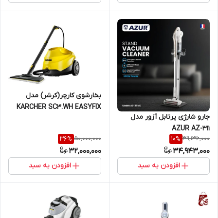
بخارشوی کارچر(کرشر) مدل
KARCHER SC3.WH EASYFIX
جارو شارژی پرتابل آزور مدل
AZUR AZ-311
50,000,000
39,136,000
36
%
10
%
32,000,000
34,943,000
افزودن به سبد
افزودن به سبد