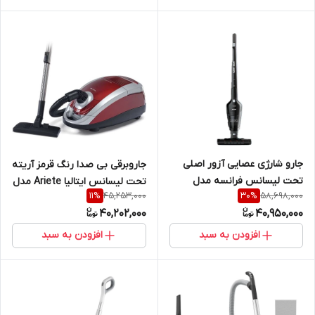
جارو شارژی عصایی آزور اصلی
جاروبرقی بی صدا رنگ قرمز آریته
تحت لیسانس فرانسه مدل
تحت لیسانس ایتالیا Ariete مدل
45,253,000
58,698,000
11
%
30
%
AZUR AZ-322VC
Ariete AR 2786
40,202,000
40,950,000
افزودن به سبد
افزودن به سبد