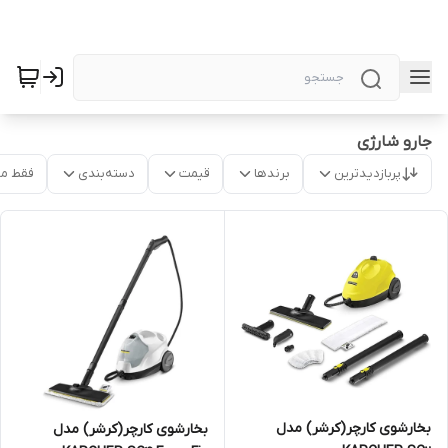
جارو شارژی
پربازدیدترین
برندها
قیمت
دسته‌بندی
فقط م
بخارشوی کارچر(کرشر) مدل
بخارشوی کارچر(کرشر) مدل