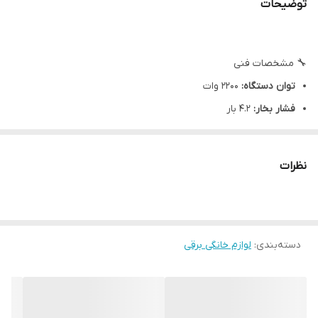
توضیحات
🔧 مشخصات فنی
توان دستگاه:
2200 وات
فشار بخار:
4.2 بار
ظرفیت مخزن:
2 لیتر (1.5 لیتر مخزن جداشونده + 0.5 لیتر مخزن
داخلی)
نظرات
مدت زمان گرم شدن:
حدود 3 دقیقه
طول کابل برق:
6 متر
طول شلنگ بخار:
2.5 متر
ابعاد:
44 × 31 × 30 سانتی‌متر
دسته‌بندی
:
لوازم خانگی برقی
وزن:
حدود 6 کیلوگرم
Karcher SC5 Steam Cleaner
⭐ ویژگی‌های مهم