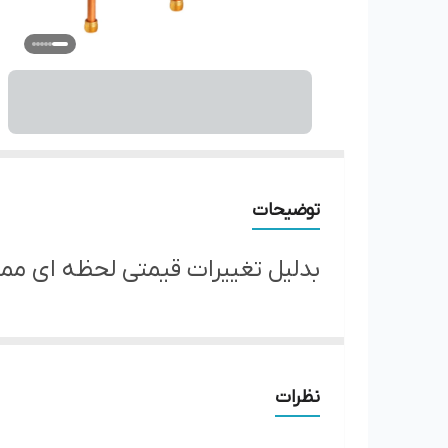
توضیحات
بدلیل تغییرات قیمتی لحظه ای ممک
نظرات