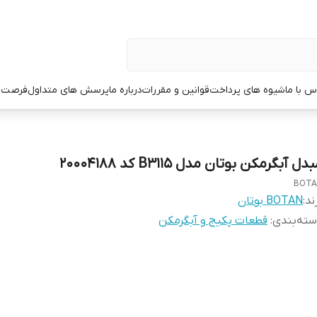
س با ما
شیوه های پرداخت
قوانین و مقررات
درباره ما
پرسش های متداول
فرصت 
دل آبگرمکن بوتان مدل B3115 کد 20004188
BOTA
ند:
BOTAN بوتان
ته‌بندی
:
قطعات پکیج و آبگرمکن