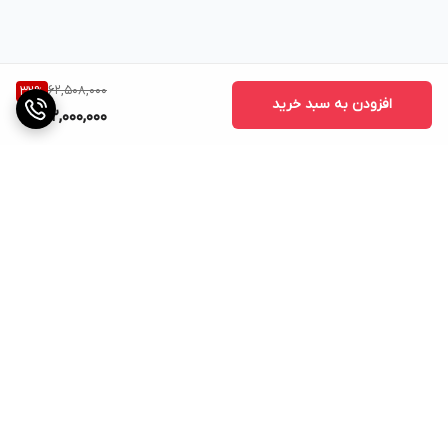
62,508,000
32
%
افزودن به سبد خرید
42,000,000
برگشت به بالا