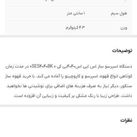
طول سیم
1 سانتی متر
وزن
4.3 کیلوگرم
رنگ
مشکی
توضیحات
دستگاه اسپرسو ساز اس ایی اس4040بی کی « SES4040BK» در مدت زمان
کوتاهی انواع قهوه، اسپرسو و کاپوچینو را آماده می کند. با خرید قهوه ساز
سنکور، دیگر نیاز به صرف هزینه های اضافی برای نوشیدنی ها نخواهید
داشت. طراحی زیبا با رنگ مشکی بر کیفیت و زیبایی آن افزوده است.
قابلیت گرم کردن با سیستم گرمایشی سریع و مخزن 1.4 لیتری، توانایی
تهیه نمودن 1 یا 2 فنجان قهوه را در کمترین زمان ممکن امکانپذیر نموده
نظرات
است. دستگاه اسپرسو، دارای موتور قدرتمند 1450 وات می باشد که از
تولید فشار بخار 20 بار بهره می برد، تا بهترین طعم را در کمترین زمان