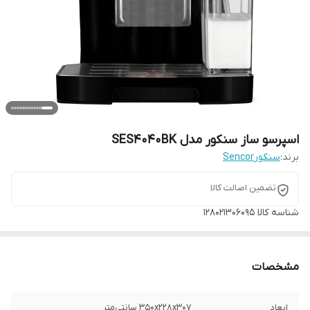
اسپرسو ساز سنکور مدل SES4040BK
برند:
سنکورSencor
تضمین اصالت کالا
شناسه کالا
128021306095
مشخصات
ابعاد
350x228x307 سانتی‌متر