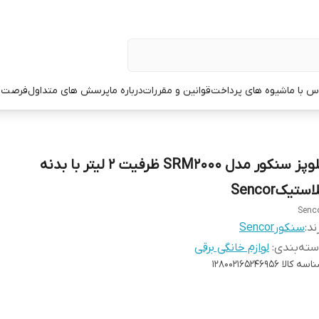
س با ما
شیوه های پرداخت
قوانین و مقررات
درباره ما
پرسش های متداول
فرصت 
پلوپز سنکور مدل SRM2000 ظرفیت ۲ لیتر با بدنه
استیکSencor
Senc
ند:
سنکورSencor
ته‌بندی
:
لوازم خانگی برقی
اسه کالا
128002165246956