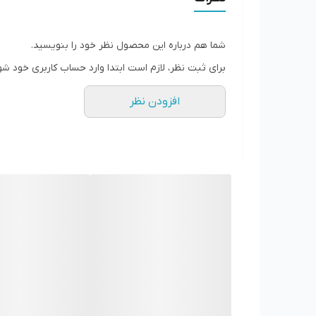
این دستگاه با طراحی سفید کلاسیک و بدنه‌ای از مواد مقا
برابر خط‌وخش، حرارت و مواد غذایی مقاوم است. ظرفیت ۲ لیتری این مدل، آن را مناسب خانواده‌های متوسط تا پرجمعیت می‌کند و امکان پخت برنج تا ۱۲ پیمانه را فراهم می‌ساز
شما هم درباره این محصول نظر خود را بنویسید.
همچنی
برای ثبت نظر، لازم است ابتدا وارد حساب کاربری خود شو
کم‌نور نیز بتوانید عملکردها را به‌راحتی کنترل کنید.
افزودن نظر
۱۰ برنامه پخت متنوع – مناسب برای هر نوع غذا
یکی از مهم‌ترین ویژگی‌های پلوپز SRM 2000WH، وجود
۱۰ برنامه پخت هوشمند
شامل:
پخت برنج ساده و مخلوط
پخت برنج ایرانی با ته‌دیگ
پخت سوپ
پخت حلیم و آش
پخت کیک
پخت خورشت‌های ساده
بخارپز سبزیجات