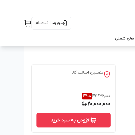
ورود | ثبت‌نام
های شغلی
تضمین اصالت کالا
39
%
32,936,000
20,000,000
افزودن به سبد خرید