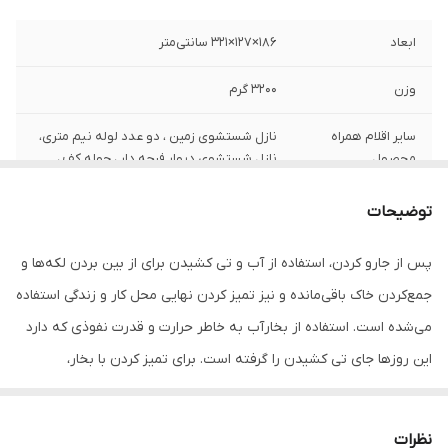
ابعاد
186×127×321 سانتی‌متر
وزن
3200 گرم
سایر اقلام همراه
نازل شستشوی زمین ، دو عدد لوله نیم متری،
محصول
نازل شستشوی دیوار فرچه دار ، حوله کف ،
حوله دیوار و مبلمان ، نازل فرچه کوچک ، نازل
شستشوی شیار ، لیوان پر کن مخزن
توضیحات
طول سیم
400 سانتی متر
پس از جارو کردن، استفاده از آب و تی کشیدن برای از بین بردن لکه‌ها و
جمع‌کردن خاک باقی‌مانده و نیز تمیز کردن نهایی محل کار و زندگی استفاده
حداکثر توان مصرفی
1200
می‌شده است. استفاده از بخارآب به خاطر حرارت و قدرت نفوذی که دارد
حجم مخزن آب
200 میلی‌لیتر
این روزها جای تی کشیدن را گرفته است. برای تمیز کردن با بخار،
مدت زمان مورد نیاز
3 دقیقه
دستگاه‌های بخارشوی متنوعی به بازار عرضه شد. تبدیل هر چه سریع‌تر
برای تولید بخار
آب به بخار و قدرت متمرکز کردن بخار خروجی از نکاتی است که
نظرات