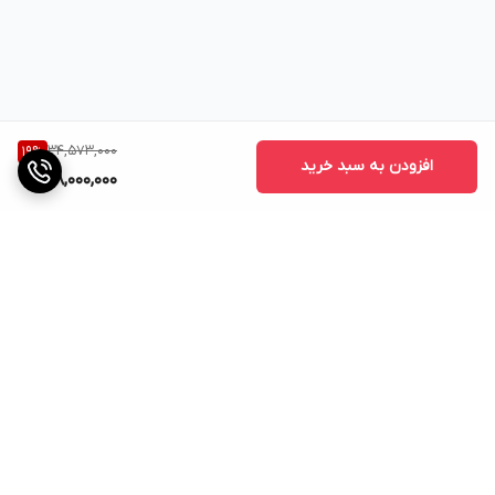
34,573,000
19
%
افزودن به سبد خرید
28,000,000
برگشت به بالا