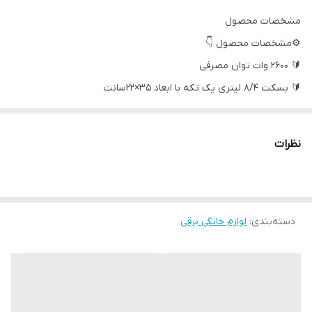
مشخصات محصول
⚙️مشخصات محصول 👇
🔰 ۲۶۰۰ وات توان مصرفی
🔰 بسکت ۸/۴ لیتری یک تکه با ابعاد ۳۵×۲۲سانت
🔰 بسکت دوقلو ۴/۲ لیتری
🔰 تکنولوژی پخت چند بعدی(۳D Rapid air)
نظرات
🔰 قابلیت پخت همزمان دو غذا
🔰سیستم پایان هوشمند(Smart Finish)
🔰سیستم یادآوری (Shake Alarm)
دسته‌بندی
:
🔰محدوده حرارتی: ۸۰ الی ۲۰۰ درجه
لوازم خانگی برقی
🔰تایمر‌۶۰ دقیقه ایی
🔰 ۱۰ برنامه پخت پیش فرض و صدها برنامه مود دستی
🔰 پنل شیشه‌ای جهت مشاهده مراحل پخت
🔰دارای چراغ داخلی