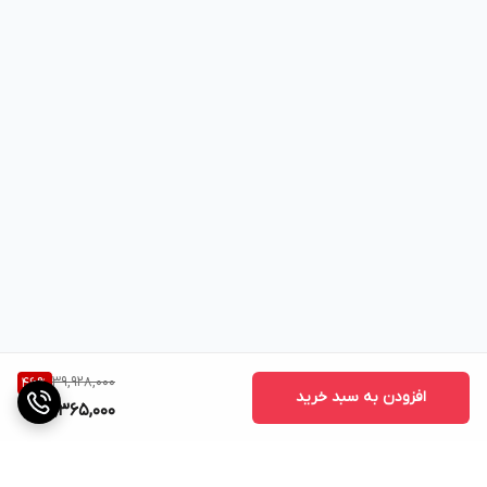
39,928,000
46
%
افزودن به سبد خرید
21,365,000