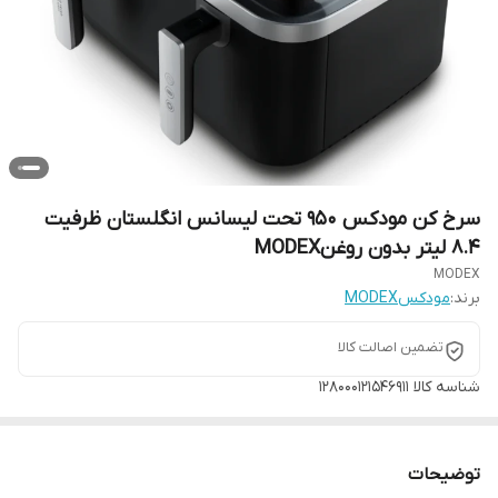
سرخ کن مودکس ۹۵۰ تحت لیسانس انگلستان ظرفیت
۸.۴ لیتر بدون روغنMODEX
MODEX
برند:
مودکسMODEX
تضمین اصالت کالا
شناسه کالا
128000121546911
توضیحات