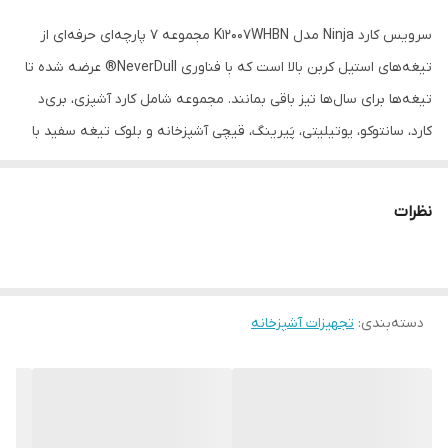
سرویس کارد Ninja مدل K12007WHBN مجموعه ۷ پارچه‌ای حرفه‌ای از
تیغه‌های استیل کربن بالا است که با فناوری NeverDull® عرضه شده تا
تیغه‌ها برای سال‌ها تیز باقی بمانند. مجموعه شامل کارد آشپزی، بری‌د
کارد، سانتوکو، یوتیلیتی، پَیرینگ، قیچی آشپزخانه و بلوک تیغه سفید با
تیزکن داخلی است. با طراحی مدرن، دسته ارگونومیک و نگهداری آسان،
این سرویس گزینه‌ای عالی برای آشپزخانه‌های امروزی است. اگر به‌دنبال
نظرات
کیفیت، دوام و ظاهر حرفه‌ای هستید، K12007WHBN انتخابی هوشمندانه
خواهد .
اقلام داخل جعبه (۷ پارچه):
دسته‌بندی
:
چاقوی سرآشپز ۸ اینچ
تجهیزات آشپزخانه
چاقوی نان ۸ اینچ
چاقوی سانتوکو ۵ اینچ
چاقوی همه‌کاره ۵ اینچ