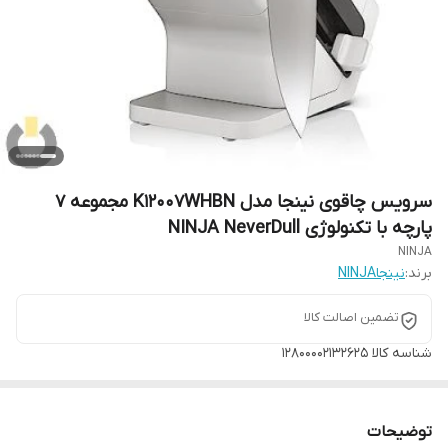
سرویس چاقوی نینجا مدل K12007WHBN مجموعه ۷
پارچه با تکنولوژی NINJA NeverDull
NINJA
برند:
نینجاNINJA
تضمین اصالت کالا
شناسه کالا
12800002132625
توضیحات