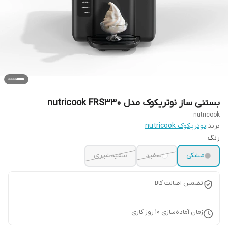
بستنی ساز نوتریکوک مدل nutricook FRS330
nutricook
برند:
نوتریکوک nutricook
رنگ
مشکی
سفید
سفیدشیری
تضمین اصالت کالا
زمان آماده‌سازی
10
روز کاری