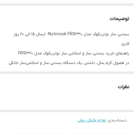
توضیحات
بستنی ساز نوتریکوک مدل Nutricook FRS330- ارسال 15 الی 20 روز
کاری
راهنمای خرید بستنی ساز و اسلاشی ساز نوتریکوک مدل FRS330
در فصول گرم سال، داشتن یک دستگاه بستنی‌ ساز و اسلاشی‌ساز خانگی
نه فقط لذت بخش بوده، بلکه گزینه‌ ای هوشمندانه برای کنترل کیفیت،
طعم و سلامت مواد است. بستنی ساز و اسلاشی ساز نوتریکوک مدل
نظرات
FRS330 یک دستگاه بستنی ساز خانگی بوده که توسط کمپانی نوتریکوک
ساخته شده و یکی از دستگاه‌ های جذاب بازار به شمار می‌ آید که ترکیبی
از فناوری‌ های پیشرفته و استفاده آسان را ارائه می‌ دهد.
دسته‌بندی
:
لوازم خانگی برقی
بستنی ساز و اسلاشی ساز نوتریکوک FRS330 از جدید ترین های بازار
بوده که با برخورداری از گنجایش مخزن یخ‌ سازی 1.8 لیتر و توان مصرفی