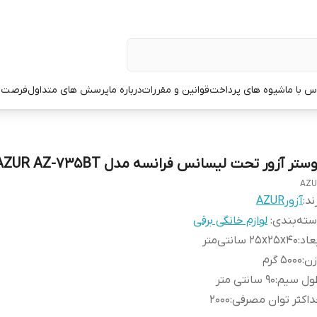
س با ما
شیوه های پرداخت
قوانین و مقررات
درباره ما
پرسش های متداول
فرصت 
ستر آزور تحت لیسانس فرانسه مدل AZUR AZ-735BT
AZU
ند:
آزورAZUR
ته‌بندی
:
لوازم خانگی برقی
عاد
:
25x25x40 سانتی‌متر
زن
:
5000 گرم
ول سیم
:
90 سانتی متر
اکثر توان مصرفی
:
2000