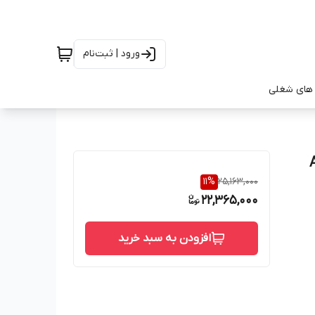
ورود | ثبت‌نام
های شغلی
11
%
25,163,000
22,365,000
افزودن به سبد خرید