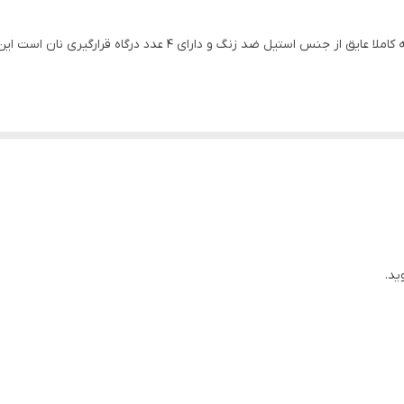
نمایشگر آنالوگ و دکمه
توستر نان آزور مدل AZ-735BT با توان 2000 وات و بدنه کاملا عایق ا
4 عدد
یخ زدایی
بدنه کاملا استیل ضد زنگ و قابلیت یخ زدایی سریع و گرم کردن مجد
ید.