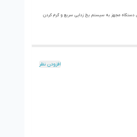
ز جنس استیل ضد زنگ و دارای 4 عدد درگاه قرارگیری نان است این دستگاه مجهز به سیستم یخ زدایی سریع و گرم کردن
د
افزودن نظر