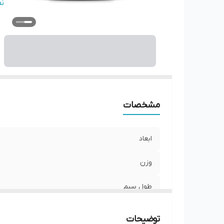
ت
ن
تع
ام
سا
ت
مشخصات
ابعاد
وزن
طول سیم
حداکثر توان مصرفی
توضیحات