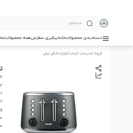
دسته‌بندی محصولات
خانه
پیگیری سفارش
همه محصولات
تما
گروه تاسیسات گرماب
/
لوازم خانگی برقی
تو
R
بر
دس
اب
و
ط
حد