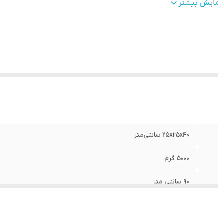
وضیحات نمایشگر
:
نمایشگر آنالوگ و دکمه
مایش بیشتر
داد درگاه قرارگیری نان
:
4 عدد
کانات نظافتی
:
یخ زدایی
یر
بدنه کاملا استیل ضد زنگ و قابلیت یخ زدایی سریع و گر
وضیحات
:
مجدد
25x25x40 سانتی‌متر
5000 گرم
90 سانتی متر
2000