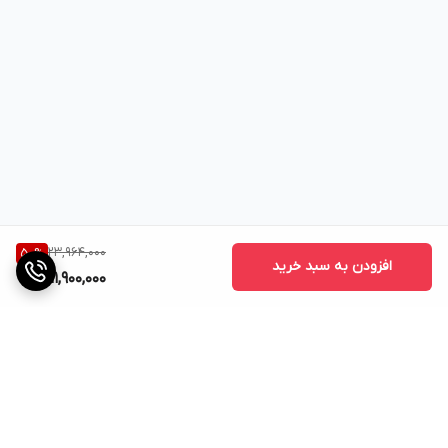
23,964,000
50
%
افزودن به سبد خرید
11,900,000