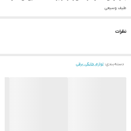
طیف وسیعی
از ویژگی های منحصر به فرد را ارائه می دهد.
اتو بخار تفال پیشرفته با 25 درصد بخار بیشتر (در مقایسه با مدل های
نظرات
قبلی Ultragliss) و قدرت 2800 وات، به سرعت گرم می شود و دارای
بهترین کفی Durilium Airglide ضد خش و بسیار بادوام است که موجب
سهولت در اتوکشی می گردد.
دسته‌بندی
:
لوازم خانگی برقی
اتو تفال ایجاد بخار قوی، می تواند حتی سرسخت ترین چین و چروک ها را
از بین ببرد و مراقبت از لباس ها را آسان تر نماید.
تجربه اتو کردن خود را با خروجی بخار مداوم 50 گرم در دقیقه برای
اتوکشی کارآمد و افزایش بخار تا 250 گرم در دقیقه برای پارچه های
ضخیم تر و چین
های سرسخت ارتقا دهید!
اتو بخار تفال دارای طراحی مناسب، خوش دست، کیفیت ساخت مطلوب
می باشد.