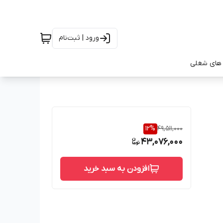
ورود | ثبت‌نام
های شغلی
12
%
49,511,000
43,076,000
افزودن به سبد خرید