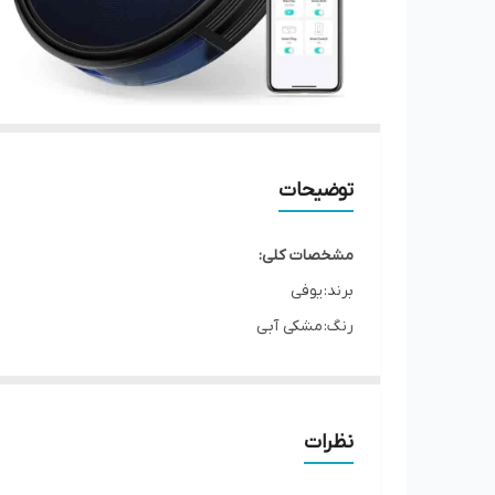
توضیحات
مشخصات کلی:
برند: یوفی
رنگ: مشکی آبی
ساخت کشور: چین
نوع جاروبرقی: رباتیک
اتصال دهنده: اتصال بی سیم (WiFi), بلوتوث, نرم افزار eufy Home
نظرات
گنجایش مخزن جاروبرقی: 0.6 لیتر