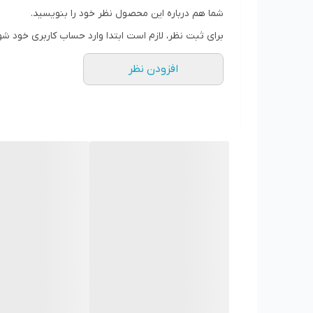
نشانگر پر بودن مخزن: دارد
شما هم درباره این محصول نظر خود را بنویسید.
فیلتر بهداشتی: دارد
برای ثبت نظر، لازم است ابتدا وارد حساب کاربری خود شو
نوع فیلتر خروجی: HEPA
افزودن نظر
تصفیه هوا: ندارد
قدرت موتور: 2000 پاسکال
منبع تغذیه: باتری, پایه شارژ
باتری: لیتیوم پلیمر 14.4V با ظرفیت 2600 میلی آمپر
مدت زمان شارژ: 3-4 ساعت
میزان شارژ دهی: 2-3 ساعت
سطح نویز: 55 دسی بل
پایه شارژ: دارد
اینفرارد: دارد
برخورد نکردن با موانع: دارد
بازگشت اتوماتیک به پایه شارژ: دارد