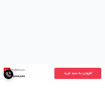
طراحی باریک
فقط 26.5 سانتی متر عرض. باعث صرفه جویی در فضای میز می شود،
مناسب برای آشپزخانه های جمع و جور.
پاک کردن پنجره
مراقب باشید که غذاهایتان بدون باز کردن سبد کاملاً پخته شوند.
8 عملکرد پخت و پز
طیف گسترده ای از گزینه های پخت و پز برای غذاهای مختلف را در نوک
انگشتان خود تجربه کنید. 3 برنامه اصلی پخت – سرخ کردن با هوا،
پخت، گرم کردن و 5 تنظیم از پیش تنظیم شده – سیب زمینی سرخ
32,587,000
41
%
شده، مرغ، ماهی، استیک، ساموسا.
افزودن به سبد خرید
19,000,000
تمیز کردن آسان
سبد سرخ کن هوا و سینی پخت و پز بدون PFOA/BPA و سینی پخت و
پز قابل شستشو در ماشین ظرفشویی هستند و تمیز کردن سریع و آسان
را انجام می دهند.