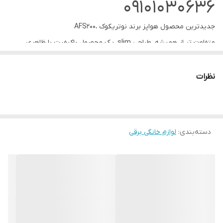
09101030636
جدیدترین محصول هواپز برند نوتریکوک ،AFS200
متفاوت تر از همیشه، طراحی slim, یک محصول باکیفیت با ظاهری
متفاوت
نوتریکوک با معرفی afs200، یک سبک از طراحی متفاوتی از هواپز رو ارائه
نظرات
داده، و با یک سبد پخت کشیده یک دستگاه با عمق زیاد به بازار معرفی
کرده
یک سبد کشیده با فرم مستطیل که براحتی دو مرغ کامل رو در خودش جا
دسته‌بندی
:
لوازم خانگی برقی
میده، ظرفیت این سبد پخت 7.6 لیتر هست و این مدل رو در جایگاه
سرخ کن های XXL قرار میده
slim design
طراحی عمق دار سرخ کن، ظاهری متفاوت تر از رقیبان خود رو ارائه کرده و
فقط با پهنای 26.5 سانتی متر از کم عرض ترین نمونه های باکیفیت بازار
محسوب میشه