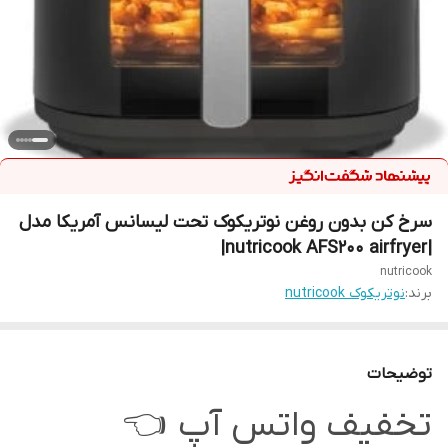
سرخ کن بدون روغن نوتریکوک تحت لیسانس آمریکا مدل
|nutricook AFS200 airfryer|
nutricook
برند:
نوتریکوک nutricook
توضیحات
تخفیف واتس آپ 👈