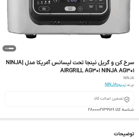
سرخ کن و گریل نینجا تحت لیسانس آمریکا مدل |NINJA
AIRGRILL AG301 NINJA AG301
NINJA
برند:
نینجاNINJA
تضمین اصالت کالا
شناسه کالا
2800002729989
توضیحات