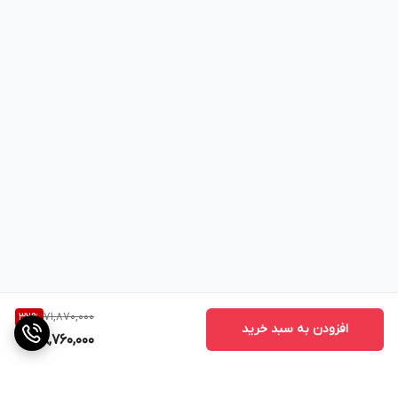
فن
گریل ۲۵.۴ در ۲۵.۴ سانتی متر
کانوکشن
ظرفیت ظرف مخصوص پخت : ۶
نمایشگر
لیتری
دیجیتال
ظرفیت ظرف مخصوص سرخ
و کنترل
کردن : ۴ لیتری
پنل تاچ
گردش هوا با دمای حداکثر ۲۶۰
دارای
درجه سانتی گراد در محفظه
چندین
دارای تکنولوژی گریل smoke
سطح
free بدون دود.
گریل
شکل
71,870,000
32
%
کاسه:
برند : نینجا
افزودن به سبد خرید
48,760,000
کاسه
کشور سازنده : آمریکا
مربع
وزن : ۱۲ کیلوگرم