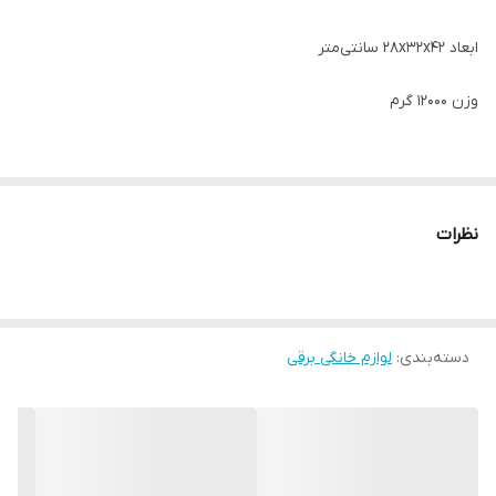
ابعاد ۲۸x۳۲x۴۲ سانتی‌متر
وزن ۱۲۰۰۰ گرم
حداکثر توان مصرفی ۱۷۶۰ وات
نظرات
توضیحات صفحه نمایش ال سی دی
طول سیم ۹۰ سانتی‌متر
معرفی
سرخ
ساخت
سایر توضیحات
دارای برنامه های ( سرخ کن ،
دسته‌بندی
:
لوازم خانگی برقی
کوتاه
کن و
کشور
گریل ، میوه خشک کن ، کباب و
گریل
چین
پخت کیک و …) برنامه گریل
نینجا
تحت
قابل تنظیم ۴ حالت پخت از کم ،
مدل
لیسانس
متوسط ، زیاد و حداکثر توان