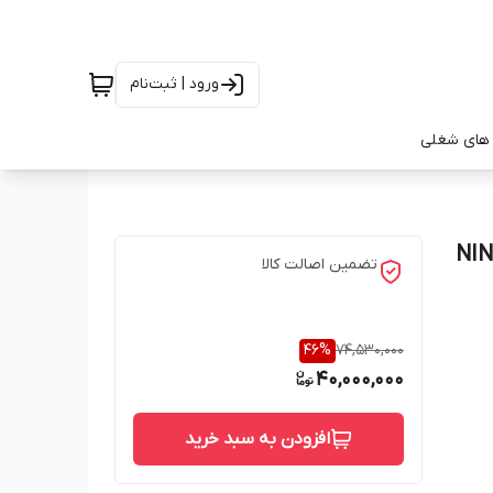
ورود | ثبت‌نام
های شغلی
NINJA Ninj
تضمین اصالت کالا
46
%
74,530,000
40,000,000
افزودن به سبد خرید