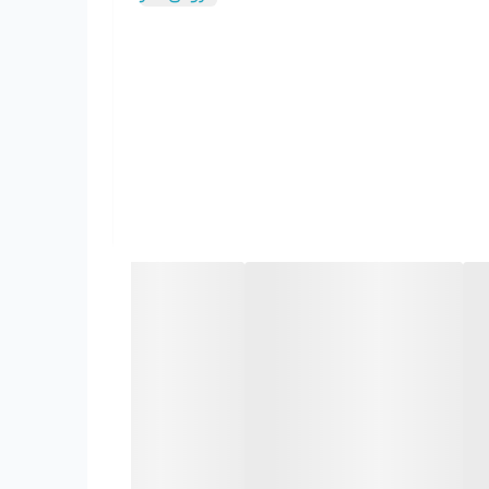
نیز عملکرد Turbo (توربو) دارد. توربو وضعیتی است که دستگاه را در مدت زمانی محدود به حداکثر توان