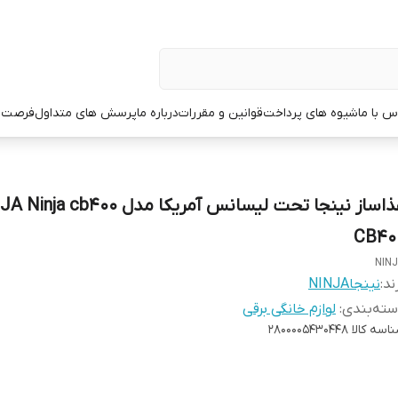
س با ما
شیوه های پرداخت
قوانین و مقررات
درباره ما
پرسش های متداول
فرصت 
غذاساز نینجا تحت لیسانس آمریکا مدل a cb400
CB40
NIN
ند:
نینجاNINJA
ته‌بندی
:
لوازم خانگی برقی
اسه کالا
2800005430448