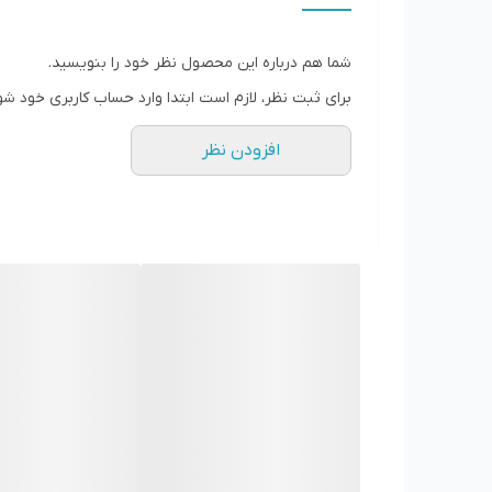
شما هم درباره این محصول نظر خود را بنویسید.
می‌رساند. نینجا برای ساخت بدنه غذاساز CB 400 از پلاستیک مرغوب بهره گرفته است و تیغه‌های آن از جنس استیل ضد زنگ هستند.
برای ثبت نظر، لازم است ابتدا وارد حساب کاربری خود شو
افزودن نظر
مشخصات غذاساز نینجا مدل CB400
مشخصات
توان
1200 وات