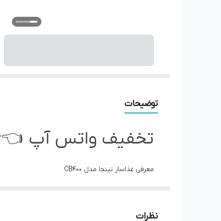
توضیحات
تخفیف واتس آپ 👈09101030636
معرفی غذاساز نینجا مدل CB400
نظرات