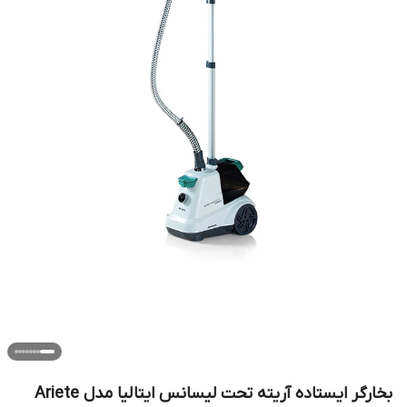
بخارگر ایستاده آریته تحت لیسانس ایتالیا مدل Ariete