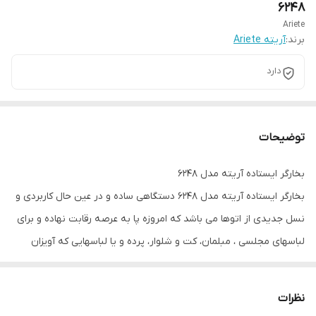
6248
Ariete
برند:
آریته Ariete
دارد
توضیحات
بخارگر ایستاده آریته مدل 6248
بخارگر ایستاده آریته مدل 6248 دستگاهی ساده و در عین حال کاربردی و
نسل جدیدی از اتوها می باشد که امروزه پا به عرصه رقابت نهاده و برای
لباسهای مجلسی ، مبلمان، کت و شلوار، پرده و یا لباسهایی که آویزان
هستند و یا امکان اتوکشی با اتوهای معمولی برای آنها وجود ندارد، بسیار
مناسب خواهد بود.
نظرات
بخارگر ایستاده آریته مدل 6248 با بهره گیری از موتور قدرتمند 2200 وات