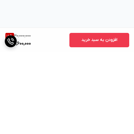
30,000,000
18
%
افزودن به سبد خرید
24,600,000
برگشت به بالا