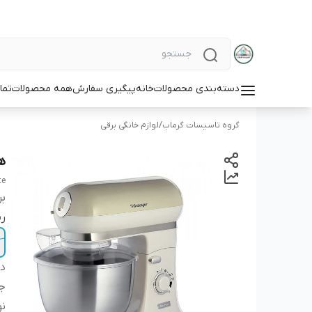
دسته‌بندی محصولات
خانه
پیگیری سفارش
همه محصولات
تما
گروه تاسیسات گرماب
/
لوازم خانگی برقی
هم
te
بر
ر
دس
ج
نو