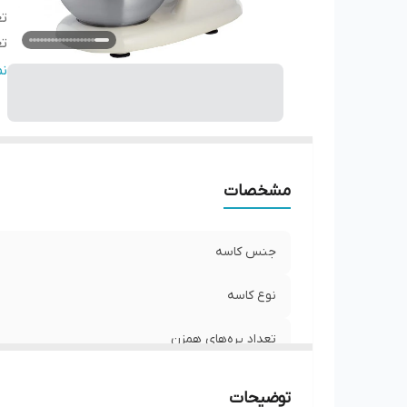
تع
تع
تع
ن
قا
ام
ج
ظ
مشخصات
حد
ط
و
جنس کاسه
اب
نوع کاسه
عم
تعداد پره‌های همزن
تعداد تنظیمات سرعت
توضیحات