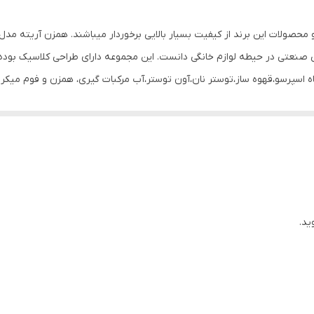
سه عدد
تنظیم سرعت
طراحی صنعتی در حیطه لوازم خانگی دانست. این مجموعه دارای طراحی کلاسیک بوده و
کاسه
استیل
حرکتی بین 30 تا 175 دور گر
نین کارگاه های کوچک قنادی دانست.
5.5
2400
1 سانتی متر
ید.
8 گرم
430x300x400 سانتی‌متر