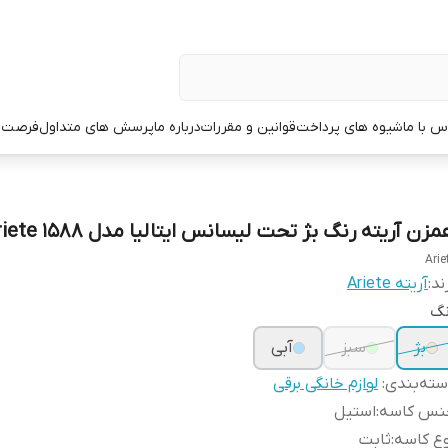
س با ما
شیوه های پرداخت
قوانین و مقررات
درباره ما
پرسش های متداول
فرصت 
زن آریته رنگ بژ تحت لیسانس ایتالیا مدل Ariete 1588
Arie
ند:
آریته Ariete
نگ
بژ
سبز
آبی
ته‌بندی
:
لوازم خانگی برقی
نس کاسه
:
استیل
ع کاسه
:
ثابت