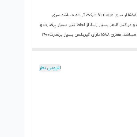
برند آریته زیر گروه شرکت دلونگی ایتالیا است و از این رو محصولات این برند از کیفیت بسیار بالایی برخوردار میباشند. همزن آریته مدل1588 از سری Vintage شرکت آریته میباشد.سری
 در کنار ظاهر بسیار زیبا، از لحاظ فنی بسیار پرقدرت و
با کیفیت میباشد. سری Vintage شامل:کتری برقی،دستگاه اسپرسو،قهوه ساز،توستر نان،آون توستر،آب مرکبات گیری، همزن و فوم میکر میباشد. همزن 1588 دارای گیربکس بسیار پرقدرت2400
وات با شفت فلزی و سیستم متعادل کننده ی سرعت میباشد.این همزن دارای 3سری مختلف با کارآیی متفاوت میباشد.دستگاه دارای 7 حالت انتخابی و 20سرعت متفاوت میباشد که بازه ی
دش در دقیقه را برای شما قابل انتخاب میکند.همزن 1588 دارای کاسه ای تمام استیل با ظرفیت 5.5 لیتر است.این دستگاه بسیار پرقدرت بوده و میتوان آن را
افزودن نظر