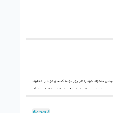
لوط کن Ariete Moderna با فنجان شیشه ای می توانید نوشیدنی دلخواه خود را هر روز تهیه کنید و مواد را مخلوط
 است و 4 تیغه فولادی ضد زنگ، همراه با 4 سرعت موجود و عملکرد پالس، برای ترکیب هر چیزی که ترجیح می دهید ایده آل
هید. عملکرد یک مخلوط کن عالی و طراحی معمولی مجموعه
افزودن نظر