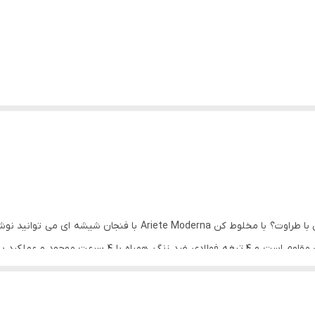
یک اسموتی انرژی زا، یک اسموتی خامه ای یا یک اسلاش با طراوت؟ با مخ
کرده و به طور یکنواخت مخلوط کنید. فنجان شیشه ای مقاوم
، می‌توانید مواد را مستقیماً از سوراخ بالای آن در فنجان مخلوط‌کن قرار د