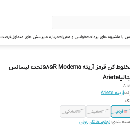
س با ما
شیوه های پرداخت
قوانین و مقررات
درباره ما
پرسش های متداول
فرصت 
مخلوط کن قرمز آریته 585R Modernaتحت لیسانس
الیاAriete
Arie
ند:
آریته Ariete
نگ
قرمز
سفید
مشکی
ته‌بندی
:
لوازم خانگی برقی