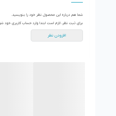
مدل 0585
شما هم درباره این محصول نظر خود را بنویسید.
کد 00C058500AR0
برای ثبت نظر، لازم است ابتدا وارد حساب کاربری خود شو
EAN 8003705120716
توان 1000 وات
افزودن نظر
ظرفیت فنجان 1.5 لیتر
لیوان شیشه ای درجه بندی شده در میلی لیتر و فنجان
تیغه 4 تیغه استیل ضد زنگ
عملکرد 4 سرعت + عملکرد پالس
پاهای ضد لغزش دارد
پوشش درزگیر دارد
درپوش قابل جابجایی برای افزودن مواد دارد
طول محصول 18.50 سانتی متر
عرض محصول 20.50 سانتی متر