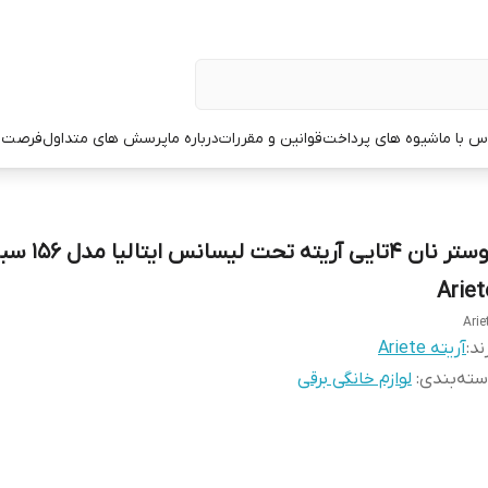
س با ما
شیوه های پرداخت
قوانین و مقررات
درباره ما
پرسش های متداول
فرصت 
توستر نان ۴تایی آریته تحت لیسانس ایتالیا
Ariet
Arie
ند:
آریته Ariete
ته‌بندی
:
لوازم خانگی برقی