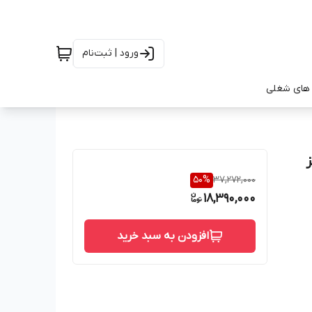
ورود | ثبت‌نام
های شغلی
 مدل 156 سبز
50
%
37,272,000
18,390,000
افزودن به سبد خرید