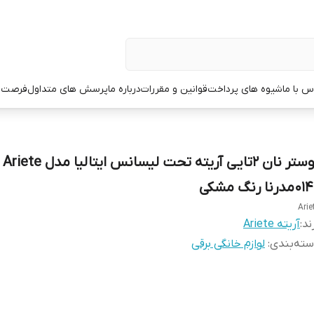
س با ما
شیوه های پرداخت
قوانین و مقررات
درباره ما
پرسش های متداول
فرصت 
توستر نان ۲تایی آریته تحت لیسانس ایتالیا مدل Ariete
مدرنا رنگ مشکی
Arie
ند:
آریته Ariete
ته‌بندی
:
لوازم خانگی برقی