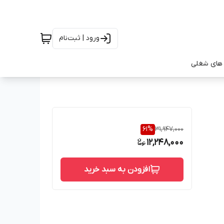
ورود | ثبت‌نام
های شغلی
61
%
31,947,000
12,248,000
افزودن به سبد خرید