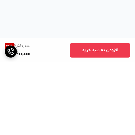
2,560,000
64
%
افزودن به سبد خرید
900,000
برگشت به بالا