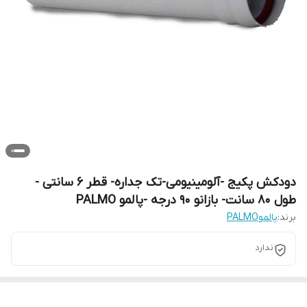
دودکش پکیج -آلومینیومی-تک جداره- قطر 6 سانتی -
طول 80 سانت- بازانو 90 درجه -پالمو PALMO
برند:
پالموPALMO
ندارد