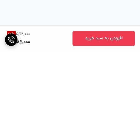
5,116,000
18
%
افزودن به سبد خرید
4,185,000
برگشت به بالا