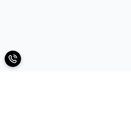
رنگ آمیزی کنید و در مقایسه با ابزاررنگ های سنتی ، که