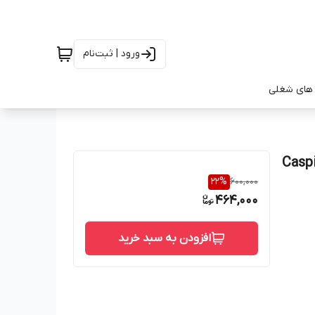
ورود | ثبت‌نام
های شغلی
 Caspian حجم ۳۰۰ میلی لیتر ا Caspian
22
%
600,000
464,000
افزودن به سبد خرید