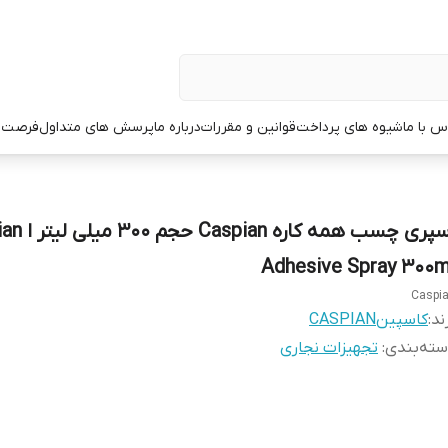
س با ما
شیوه های پرداخت
قوانین و مقررات
درباره ما
پرسش های متداول
فرصت 
اسپری چسب همه کاره
Adhesive Spray 300m
Caspi
ند:
کاسپینCASPIAN
ته‌بندی
:
تجهیزات نجاری