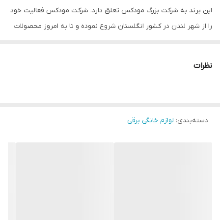
این برند به شرکت بزرگ مودکس تعلق دارد. شرکت مودکس فعالیت خود
را از شهر لندن در کشور انگلستان شروع نموده و تا به امروز محصولات
خود را به تمامی نقاط دنیا صادر کرده است.
نظرات
مشخصات برجسته
دسته‌بندی
:
لوازم خانگی برقی
توان مصرفی :
جنس پره :
پلاستیک
نحوه چرخش پنکه :
ثابت | به چپ و راست | بالا و پایین
کشور مبداء برند :
انگلیس