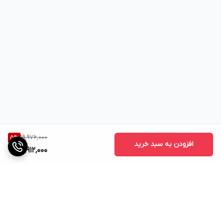
19,976,000
5
%
افزودن به سبد خرید
18,912,000