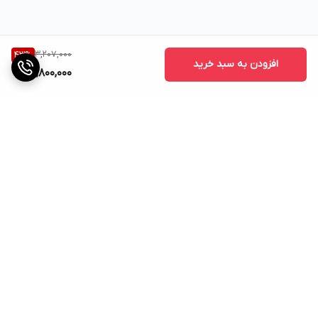
3,207,000
43
%
افزودن به سبد خرید
1,800,000
برگشت به بالا