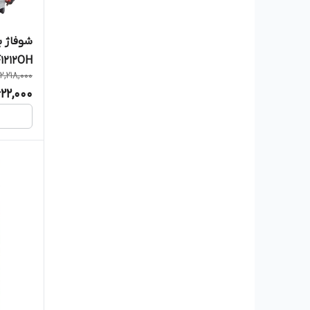
شوفاژ ب
1212OH
2,218,000
22,000