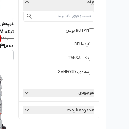
برند
BOTAN بوتان
تیکه HTM
647,000
ایدهIDEH
49,000
تکساTAKSA
سانفوردSANFORD
کامفورتCOMFORT
موجودی
محدوده قیمت