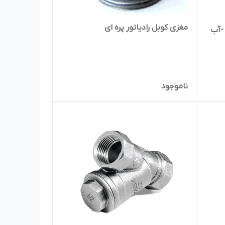
مغزی کوبل رادیاتور پره ای
کسا -آب
ناموجود