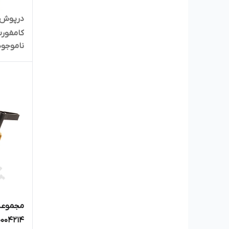
درپوش م
کامفورت  7 in set 1/2 in
ناموجود
مجموعه 
4 BOTAN anti fouling spr2