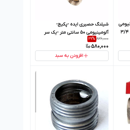
نیومی
شیلنگ حصیری ایده -پکیج-
50 سانتی متر یک سر مهره برنجی 3/4
آلومینیومی 50 سانتی متر -یک سر
29
%
826,000
مهره برنجی 1/2 منتهایی
580,000
افزودن به سبد