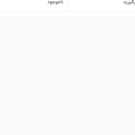
گیرید
ناموجود
مدل گرما و گرمافر