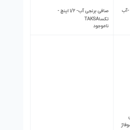
کسا -آب
صافی برنجی آب- 1/2 اینچ -
تکساTAKSA
ناموجود
وفاژ