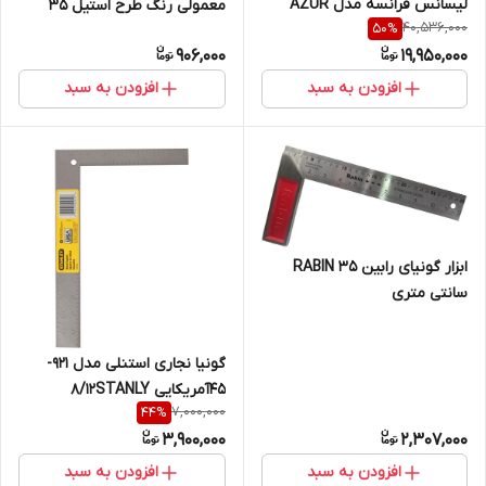
لیسانس فرانسه مدل AZUR
معمولی رنگ طرح استیل 35
40,536,000
50
%
AZ-245
سانتی متری
906,000
19,950,000
افزودن به سبد
افزودن به سبد
ابزار گونیای رابین RABIN 35
سانتی متری
گونیا نجاری استنلی مدل 921-
45آمریکایی 8/12STANLY
7,000,000
44
%
3,900,000
2,307,000
افزودن به سبد
افزودن به سبد