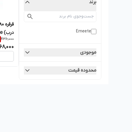
برند
Emeete
درب) Emeete
436,000
68,000
موجودی
محدوده قیمت