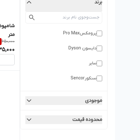
برند
پرومکسPro Max
متر
%
650,000
دایسون Dyson
35,000
سایر
سنکورSencor
موجودی
محدوده قیمت