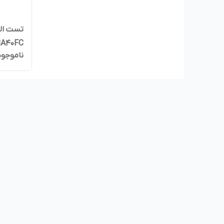
BA40FC
ناموجود