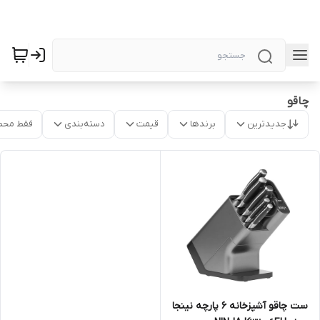
چاقو
جدیدترین
برندها
قیمت
دسته‌بندی
فقط محص
ست چاقو آشپزخانه 6 پارچه نینجا