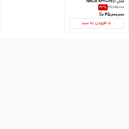
مدل NINJA K32006EU
79,851,000
43
%
45,000,000
افزودن به سبد