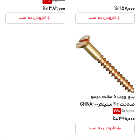
493,000
22
%
تایی
382,000
157,000
افزودن به سبد
افزودن به سبد
پیچ چوب 5 سانت دوسو
ضخامت 4.2 میلیمترCHINA 100
508,000
21
%
تاییCHINA
398,000
افزودن به سبد