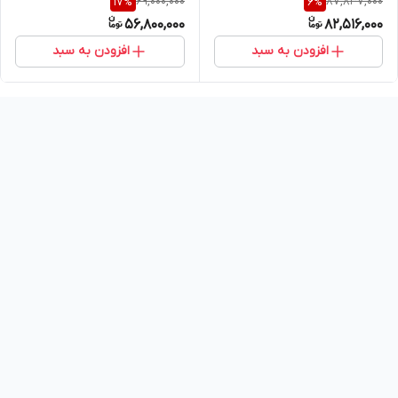
69,000,000
87,837,000
17
%
6
%
56,800,000
82,516,000
افزودن به سبد
افزودن به سبد