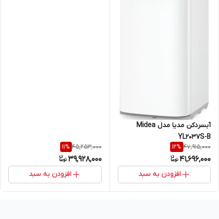
آبسردکن مدیا مدل Midea
YL2037S-B
45,253,000
47,915,000
11
%
12
%
39,928,000
41,696,000
افزودن به سبد
افزودن به سبد