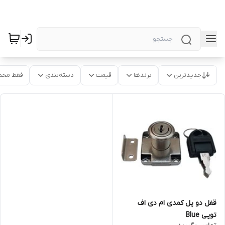
جدیدترین
برندها
قیمت
دسته‌بندی
فقط محص
قفل دو پل کمدی ام دی اف
توپی Blue