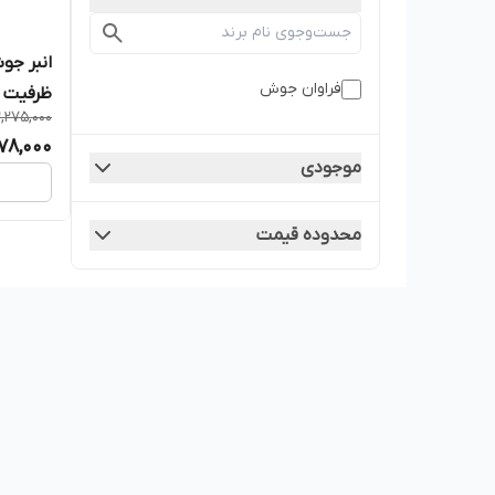
فراوان جوش
ظرفیت 250-300 آمپر
2,275,000
978,000
موجودی
محدوده قیمت