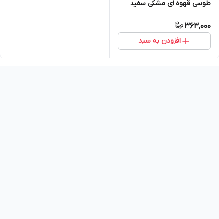
طوسی قهوه ای مشکی سفید
جلای بی رنگ پارس سیمین کد
363,000
520 وزن 250 گرم Pars simin
افزودن به سبد