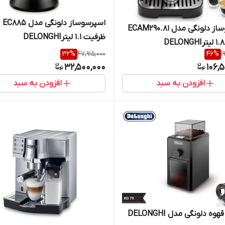
اسپرسوساز دلونگی مدل EC885
اسپرسوساز دلونگی مدل ECAM290.81
ظرفیت ۱.۱ لیترDELONGHI
32
%
47,915,000
46
%
1
32,500,000
106,
افزودن به سبد
افزودن به سبد
آسیاب قهوه دلونگی مدل DELONGHI