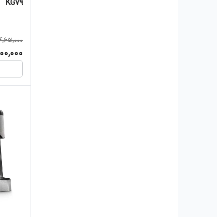
KG79
14,651,000
000,000