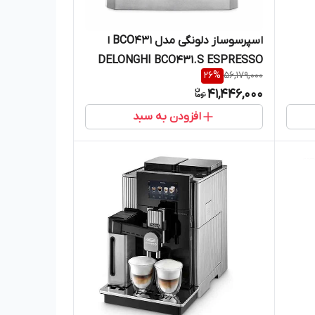
اسپرسوساز دلونگی مدل BCO431 ا
DELONGHI BCO431.S ESPRESSO
26
%
56,179,000
MAKER
41,446,000
افزودن به سبد