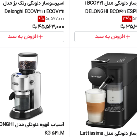
اسپرسوساز دلونگی مدل BCO421 ا
اسپرسوساز دلونگی رنگ بژ مدل
DELONGHI BCO421 ES
ECOV311 ا Delonghi ECOV311
9
%
50,577,000
34
%
53
Espresso Maker
45,523,000
35,3
افزودن به سبد
افزودن به سبد
آسیاب قهوه دلونگی 
KG 521.M
اسپرسوساز دلونگی مدل Lattissima