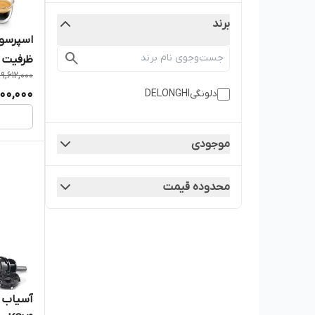
برند
ظرفیت ۱.۸ لیترDELONGHI
99,612,000
500,000
دلونگیDELONGHI
موجودی
محدوده قیمت