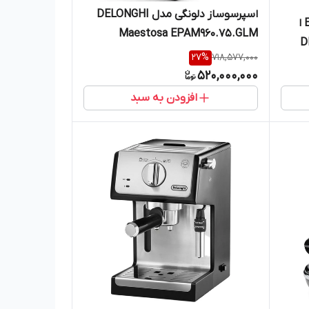
اسپرسوساز دلونگی مدل DELONGHI
اسپرسوساز دلونگی مدل EC850M ا
Maestosa EPAM960.75.GLM
D
27
%
718,577,000
520,000,000
افزودن به سبد