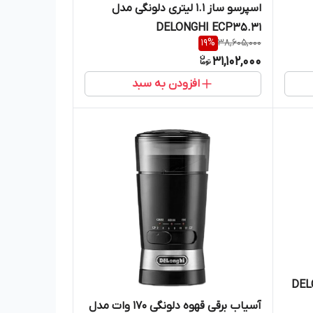
اسپرسو ساز 1.1 لیتری دلونگی مدل
DELONGHI ECP35.31
19
%
38,605,000
31,102,000
افزودن به سبد
مدل DELONGHI
آسیاب برقی قهوه دلونگی 170 وات مدل