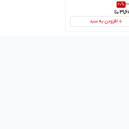
20
%
39
31,6
افزودن به سبد