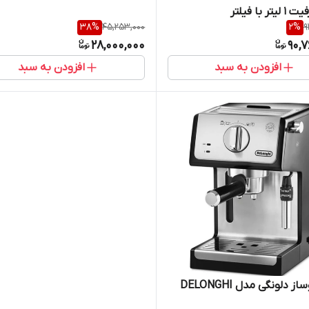
One ظرفیت ۱ لیتر با فیلتر
38
%
45,253,000
2
%
9
28,000,000
90,
افزودن به سبد
افزودن به سبد
اسپرسوساز دلونگی مدل DELONGHI