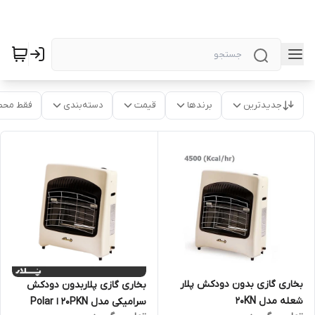
جدیدترین
برندها
قیمت
دسته‌بندی
فقط محص
بخاری گازی بدون دودکش پلار
بخاری گازی پلاربدون دودکش
شعله مدل 20KN
سرامیکی مدل 20PKN ا Polar