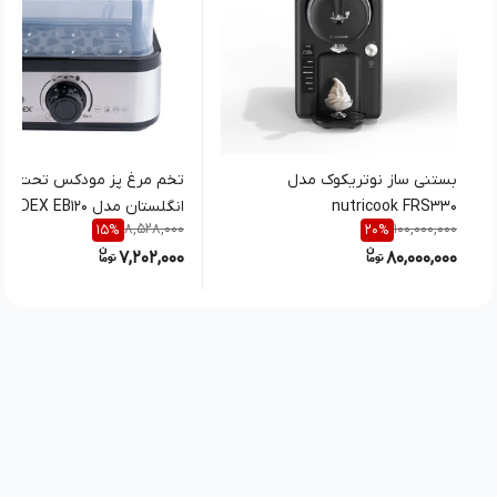
بستنی ساز نوتریکوک مدل
تخم مرغ پز مودکس تحت ل
nutricook FRS330
انگلستان مدل MODEX EB120
8,528,000
100,000,000
15
%
20
%
7,202,000
80,000,000