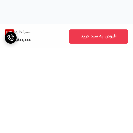
18,979,000
27
%
افزودن به سبد خرید
13,800,000
برگشت به بالا